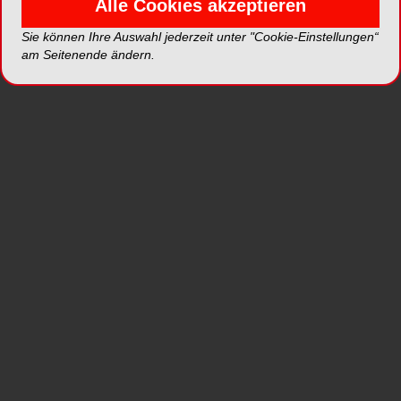
Das niedersächsische Unternehmen Zhermack
Alle Cookies akzeptieren
hat seine Produktpalette um die
Sie können Ihre Auswahl jederzeit unter "Cookie-Einstellungen“
Prophylaxepasten erweitert. CleoProphy Paste
am Seitenende ändern.
Comfort – die Prophylaxepaste, die nicht nur
selbstabrasiv, sondern auch fluoridfrei ist.
Während der Behandlung mit CleoProphy Paste
Comfort verändert sich der RDA-Wert von 250 auf
34, wobei dieser Effekt nach circa 15 Sekunden
einsetzt. Genug Zeit, um möglichst viele Zähne in
einem Schritt zu versorgen. Gleichzeitig
gewährleistet diese Eigenschaft eine optimale
Entfernung von Zahnbelägen und
Zahnverfärbungen der Zahnhartsubstanz.
CleoProphy Paste Comfort enthält Hydroxylapatit,
welches als Alternative zum Fluorid den
Remineralisierungsprozess fördert und den
Zahnschmelz stärkt. Damit kann die Paste auch
zur Reinigung der Zähne vor einer
Multibandbehandlung in der kieferorthopädischen