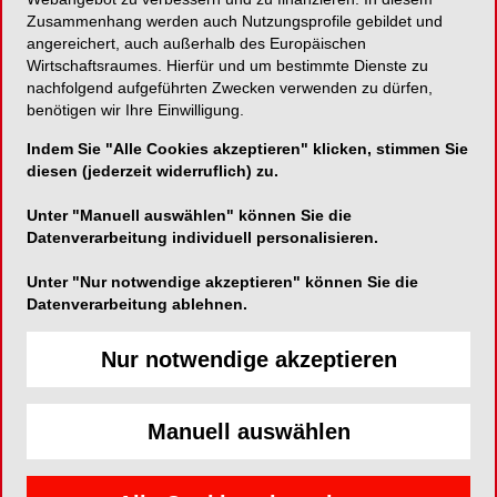
Zusammenhang werden auch Nutzungsprofile gebildet und
Prophylaxepaste zur Reinigung, Politur und
angereichert, auch außerhalb des Europäischen
Wirtschaftsraumes. Hierfür und um bestimmte Dienste zu
Remineralisierung
nachfolgend aufgeführten Zwecken verwenden zu dürfen,
benötigen wir Ihre Einwilligung.
Indem Sie "Alle Cookies akzeptieren" klicken, stimmen Sie
diesen (jederzeit widerruflich) zu.
Zhermack GmbH Deutschland
Öhlmühle 10
Unter "Manuell auswählen" können Sie die
Datenverarbeitung individuell personalisieren.
49448 Marl
Unter "Nur notwendige akzeptieren" können Sie die
Telefon:
05443-20330
Datenverarbeitung ablehnen.
Fax:
05443-203311
E-Mail:
Nur notwendige akzeptieren
Manuell auswählen