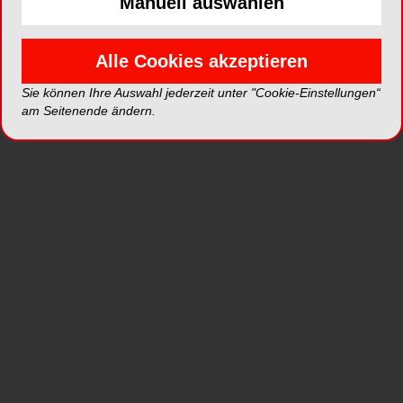
Manuell auswählen
Das neue LuxaBond Universal macht es Ihnen
leicht: Der dualhärtende 2-Flaschen-Haftvermittler
für Dentin und Schmelz ist auch als Primer für
Alle Cookies akzeptieren
indirekte Restaurationen anwendbar und bietet
Ihnen mehr Möglichkeiten als jemals zuvor. Denn
Sie können Ihre Auswahl jederzeit unter "Cookie-Einstellungen“
anders als bei vielen Bondings heißt “universal”
am Seitenende ändern.
hier wirklich universal. In jeder Hinsicht:
> Universal beim Ätzmodus auf
Zahnhartsubstanz:
Self-Etch, Total-Etch, Selectiv-Etch
> Universal einsetzbar für direkte und als Primer
auch für indirekte Restaurationen
aus Metall, Zirkon/Aluminiumoxid,
Silikatkeramik, Composite
> Universal geeignet für lichthärtende,
selbsthärtende und dualhärtende Materialien