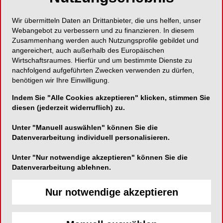
Mehr universal geht nicht.
Wir übermitteln Daten an Drittanbieter, die uns helfen, unser
Webangebot zu verbessern und zu finanzieren. In diesem
Zusammenhang werden auch Nutzungsprofile gebildet und
angereichert, auch außerhalb des Europäischen
Wirtschaftsraumes. Hierfür und um bestimmte Dienste zu
DMG
nachfolgend aufgeführten Zwecken verwenden zu dürfen,
benötigen wir Ihre Einwilligung.
Elbgaustraße 248
22547 Hamburg
Indem Sie "Alle Cookies akzeptieren" klicken, stimmen Sie
diesen (jederzeit widerruflich) zu.
Telefon:
+49 (0) 40 840 060
Fax:
+49 (0) 40 840 06222
Unter "Manuell auswählen" können Sie die
Datenverarbeitung individuell personalisieren.
E-Mail:
info@dmg-dental.com
Website:
http://www.dmg-dental.com
Unter "Nur notwendige akzeptieren" können Sie die
Datenverarbeitung ablehnen.
Nur notwendige akzeptieren