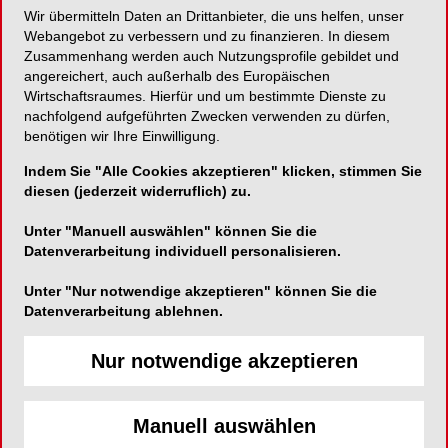
Wir übermitteln Daten an Drittanbieter, die uns helfen, unser
Webangebot zu verbessern und zu finanzieren. In diesem
Die neue Generation der selbstadhäsiven
Zusammenhang werden auch Nutzungsprofile gebildet und
Befestigung.
angereichert, auch außerhalb des Europäischen
Wirtschaftsraumes. Hierfür und um bestimmte Dienste zu
nachfolgend aufgeführten Zwecken verwenden zu dürfen,
benötigen wir Ihre Einwilligung.
DMG
Indem Sie "Alle Cookies akzeptieren" klicken, stimmen Sie
Elbgaustraße 248
diesen (jederzeit widerruflich) zu.
22547 Hamburg
Unter "Manuell auswählen" können Sie die
Datenverarbeitung individuell personalisieren.
Telefon:
+49 (0) 40 840 060
Fax:
+49 (0) 40 840 06222
Unter "Nur notwendige akzeptieren" können Sie die
Datenverarbeitung ablehnen.
E-Mail:
info@dmg-dental.com
Website:
http://www.dmg-dental.com
Nur notwendige akzeptieren
Manuell auswählen