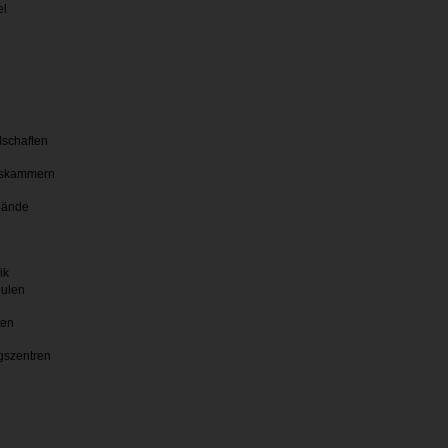
el
lschaften
skammern
bände
ik
hulen
ten
gszentren