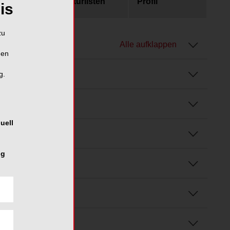
usgaben
Literaturlisten
Profil
is
zu
Alle aufklappen
hen
g.
uell
ng