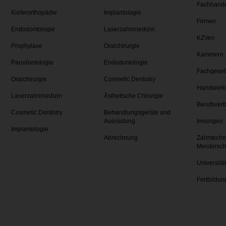
Fachhand
Kieferorthopädie
Implantologie
Firmen
Endodontologie
Laserzahnmedizin
KZVen
Prophylaxe
Oralchirurgie
Kammern
Parodontologie
Endodontologie
Fachgesel
Oralchirurgie
Cosmetic Dentistry
Handwerk
Laserzahnmedizin
Ästhetische Chirurgie
Berufsver
Cosmetic Dentistry
Behandlungsgeräte und
Ausrüstung
Innungen
Implantologie
Abrechnung
Zahntechn
Meistersc
Universitä
Fortbildun