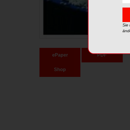
Sie
änd
ePaper
PDF
Shop