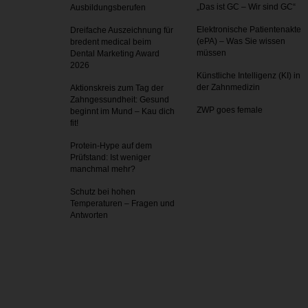
„Das ist GC – Wir sind GC“
Ausbildungsberufen
Elektronische Patientenakte
Dreifache Auszeichnung für
(ePA) – Was Sie wissen
bredent medical beim
müssen
Dental Marketing Award
2026
Künstliche Intelligenz (KI) in
der Zahnmedizin
Aktionskreis zum Tag der
Zahnges­sundheit: Gesund
ZWP goes female
beginnt im Mund – Kau dich
fit!
Protein-Hype auf dem
Prüfstand: Ist weniger
manchmal mehr?
Schutz bei hohen
Temperaturen – Fragen und
Antworten