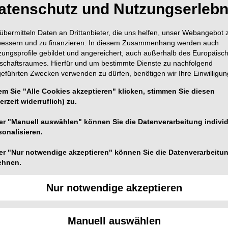
Inhalt
Alle A
atenschutz und Nutzungserlebn
übermitteln Daten an Drittanbieter, die uns helfen, unser Webangebot 
bessern und zu finanzieren. In diesem Zusammenhang werden auch
zungsprofile gebildet und angereichert, auch außerhalb des Europäisc
tschaftsraumes. Hierfür und um bestimmte Dienste zu nachfolgend
Titelseite
geführten Zwecken verwenden zu dürfen, benötigen wir Ihre Einwilligun
Seite 1
em Sie "Alle Cookies akzeptieren" klicken, stimmen Sie diesen
Editorial
erzeit widerruflich) zu.
Seite 3
er "Manuell auswählen" können Sie die Datenverarbeitung individ
Inhalt
sonalisieren.
Seite 5
er "Nur notwendige akzeptieren" können Sie die Datenverarbeitu
Statements
ehnen.
Seite 6
Nur notwendige akzeptieren
Knochen
Seite 12
Kohler
Manuell auswählen
Seite 19