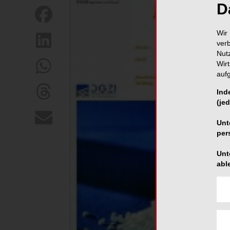
D
Wir 
ver
Nut
Wir
auf
Ind
(jed
Unt
per
Unt
abl