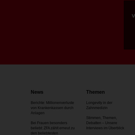
News
Themen
Berichte: Millionenverluste
Longevity in der
von Krankenkassen durch
Zahnmedizin
Anlagen
Stimmen, Themen,
Bei Frauen besonders
Debatten – Unsere
beliebt: ZFA zählt erneut zu
Interviews im Überblick
den beliebtesten