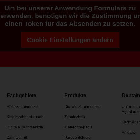
Um bei unserer Anwendung Formulare zu
verwenden, benötigen wir die Zustimmung u
einen Token für das Absenden zu setzen.
Cookie Einstellungen ändern
Fachgebiete
Produkte
Dental
Alterszahnmedizin
Digitale Zahnmedizin
Unternehm
Agenturen
Kinderzahnheilkunde
Zahntechnik
Fachverla
Digitale Zahnmedizin
Kieferorthopädie
Anwälte
Zahntechnik
Parodontologie