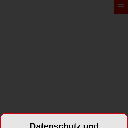
Zur Übersicht
FACHMAGAZINE
Implantologie Journal
Jahr 2006 Ausgabe 06
SHARE
Datenschutz und