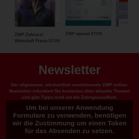
ZWP spezial 07/26
ZWP Zahnarzt
Wirtschaft Praxis 07/26
Newsletter
Der allgemeine, wöchentlich erscheinende ZWP online-
Newsletter informiert Sie kostenlos über aktuelle Themen
und gibt Tipps rund um die Zahngesundheit.
Um bei unserer Anwendung
Formulare zu verwenden, benötigen
wir die Zustimmung um einen Token
für das Absenden zu setzen.