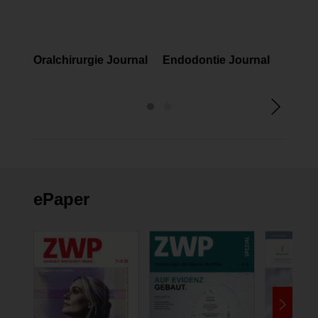
FACHMAGAZINE
FACHMAGAZINE
FAC
Oralchirurgie Journal
Endodontie Journal
Prop
ePaper