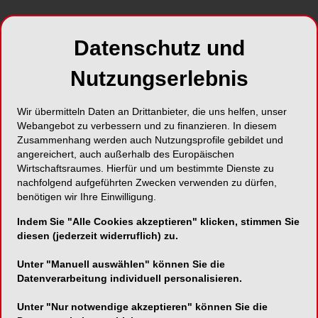
Datenschutz und
Nutzungserlebnis
Wir übermitteln Daten an Drittanbieter, die uns helfen, unser
Webangebot zu verbessern und zu finanzieren. In diesem
Zusammenhang werden auch Nutzungsprofile gebildet und
angereichert, auch außerhalb des Europäischen
Wirtschaftsraumes. Hierfür und um bestimmte Dienste zu
nachfolgend aufgeführten Zwecken verwenden zu dürfen,
Das 1. Befundsymposium beschäftigte sich am
benötigen wir Ihre Einwilligung.
Wochenende intensiv mit den Algorithmen der
Indem Sie "Alle Cookies akzeptieren" klicken, stimmen Sie
Befunderhebung, -bewertung und -einordnung für
diesen (jederzeit widerruflich) zu.
die zahnmedizinischen Fachgebiete
Implantologie, Oralchirurgie sowie
Unter "Manuell auswählen" können Sie die
Parodontologie. Ziel dieser Veranstaltung war es,
Datenverarbeitung individuell personalisieren.
die Intuition der Teilnehmer für die klinische
Unter "Nur notwendige akzeptieren" können Sie die
Befunderhebung und -bewertung zu schärfen.