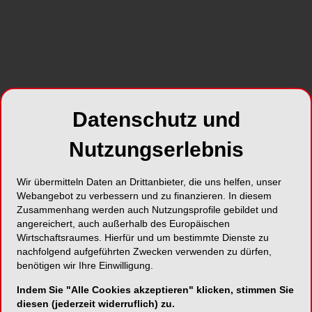
Foto: © Oemus Media AG
Mit praktischen Workshops und
Spezialistenprüfungen wurde am ersten
Novemberwochende die 9. Jahrestagung der
Deutschen Gesellschaft für Endodontie
Datenschutz und
eingeläutet. Drei Tage lang drehte sich im
Berliner Hotel Pullman Schweizerhof alles
Nutzungserlebnis
rund um den Wurzelkanal.
Wir übermitteln Daten an Drittanbieter, die uns helfen, unser
Auch in diesem Jahr bot die Deutsche
Webangebot zu verbessern und zu finanzieren. In diesem
Zusammenhang werden auch Nutzungsprofile gebildet und
Gesellschaft für Endodontie mit ihrer
angereichert, auch außerhalb des Europäischen
Jahrestagung ein weiteres Fortbildungs-Highlight.
Wirtschaftsraumes. Hierfür und um bestimmte Dienste zu
Bereits am Donnerstag fanden die Prüfungen zum
nachfolgend aufgeführten Zwecken verwenden zu dürfen,
Spezialisten und Active Member sowie Prüfungen
benötigen wir Ihre Einwilligung.
der Absolventen des Curriculums statt. Außerdem
Indem Sie "Alle Cookies akzeptieren" klicken, stimmen Sie
konnten die Teilnehmer praktische
diesen (jederzeit widerruflich) zu.
Firmenworkshops zu Themen wie "Vom Gleitpfad