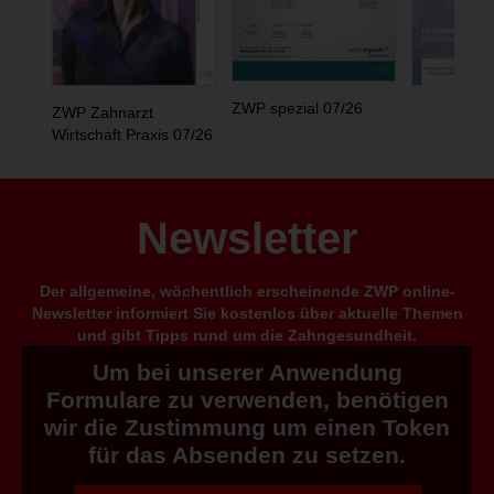
ZWP spezial 07/26
ZWP Zahnarzt
Wirtschaft Praxis 07/26
Newsletter
Der allgemeine, wöchentlich erscheinende ZWP online-
Newsletter informiert Sie kostenlos über aktuelle Themen
und gibt Tipps rund um die Zahngesundheit.
Um bei unserer Anwendung
Formulare zu verwenden, benötigen
wir die Zustimmung um einen Token
für das Absenden zu setzen.