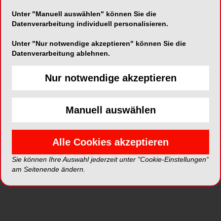
bis zur thermoplastischen Wurzelfüllung" oder
Unter "Manuell auswählen" können Sie die
"Wurzelkanalaufbereitung mit nur einem
Datenverarbeitung individuell personalisieren.
Instrument" besuchen.
Unter "Nur notwendige akzeptieren" können Sie die
Datenverarbeitung ablehnen.
Erste Impressionen
Nur notwendige akzeptieren
Manuell auswählen
Alle Cookies akzeptieren
Sie können Ihre Auswahl jederzeit unter "Cookie-Einstellungen“
am Seitenende ändern.