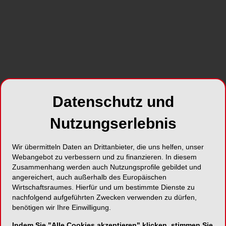
Teildaten im Jahr 2025 auf ein weiteres
Kostenwachstum von über 3% hin.
SHARE
Datenschutz und
Nutzungserlebnis
Wir übermitteln Daten an Drittanbieter, die uns helfen, unser
Foto: Stockfotos-MG – stock.adobe.com
Webangebot zu verbessern und zu finanzieren. In diesem
Zwei Drittel der Kosten des Gesundheitswesens
Zusammenhang werden auch Nutzungsprofile gebildet und
angereichert, auch außerhalb des Europäischen
entfielen 2024 auf Pflege- und Hilfeleistungen.
Wirtschaftsraumes. Hierfür und um bestimmte Dienste zu
Sie werden hauptsächlich von Spitälern,
nachfolgend aufgeführten Zwecken verwenden zu dürfen,
Arztpraxen und sozialmedizinischen Institutionen
benötigen wir Ihre Einwilligung.
erbracht und nahmen zwischen 2023 und 2024
Indem Sie "Alle Cookies akzeptieren" klicken, stimmen Sie
um 4,4% zu. Haupttreiber für diesen Anstieg