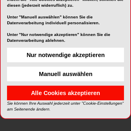
diesen (jederzeit widerruflich) zu.
waren die stationäre Kurativpflege (+6,6%) und
die Langzeitpflege (+5,9%). Bei der ambulanten
Unter "Manuell auswählen" können Sie die
Kurativpflege sowie der Rehabilitation fiel das
Datenverarbeitung individuell personalisieren.
Kostenwachstum mit +1,6% bzw. +1,9%
Unter "Nur notwendige akzeptieren" können Sie die
moderater aus.
Datenverarbeitung ablehnen.
Weniger Ausgaben für
Nur notwendige akzeptieren
Prävention, mehr für
Manuell auswählen
Medikamente
Alle Cookies akzeptieren
2024 sanken die Ausgaben für Prävention
gegenüber 2023 um 15,8% und erreichten damit
Sie können Ihre Auswahl jederzeit unter "Cookie-Einstellungen“
das Vor-Corona-Niveau. Für Medikamente,
am Seitenende ändern.
therapeutische Apparate und Verbrauchsmaterial
wurden hingegen 6,3% mehr ausgegeben als im
Vorjahr. Die Verwaltungskosten des