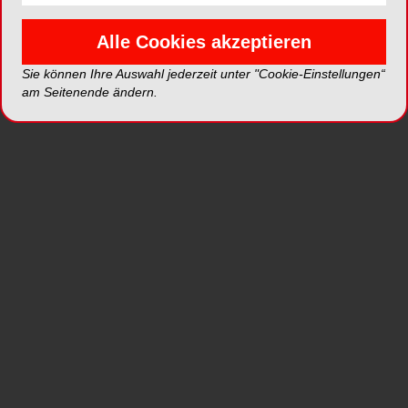
Warum das Urteil relevant
Alle Cookies akzeptieren
ist
Sie können Ihre Auswahl jederzeit unter "Cookie-Einstellungen“
am Seitenende ändern.
Die Entscheidung verdeutlicht, dass Hygiene- und
Organisationspflichten heute nicht mehr allein
dem Qualitätsmanagement zuzuordnen sind. Im
Fokus stehen vielmehr Aufsicht, Delegation,
Dokumentation und die persönliche
Verantwortung von Praxisinhabern,
Geschäftsführern und MVZ-Leitungen. Für
Zahnarztpraxen und MVZ bedeutet dies:
Entscheidend ist nicht nur, dass hygienische
Standards formal vorgesehen sind. Sie müssen
im Praxisalltag tatsächlich umgesetzt, kontrolliert
und nachvollziehbar dokumentiert werden.
Maßgeblich bleiben dabei insbesondere die
Anforderungen an validierte Verfahren und