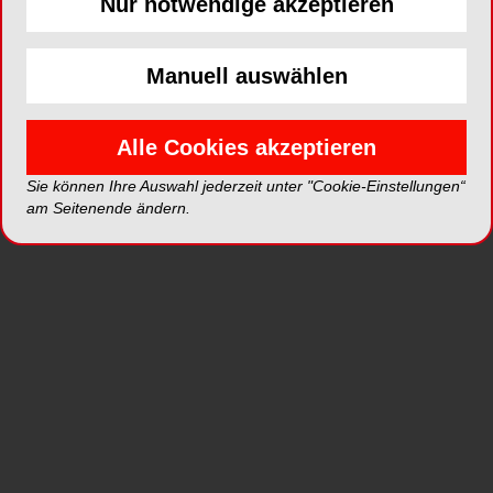
Nur notwendige akzeptieren
Verfahren inserieren, um sowohl Voll- als auch
Teilprothesen zuverlässig zu stabilisieren. Im
Unterkiefer ist häufig eine Sofortbelastung direkt
Manuell auswählen
nach der Insertion möglich.
Impressionen
Alle Cookies akzeptieren
Sie können Ihre Auswahl jederzeit unter "Cookie-Einstellungen“
am Seitenende ändern.
Dr. Bettina Richter.
Vortr
ESPE