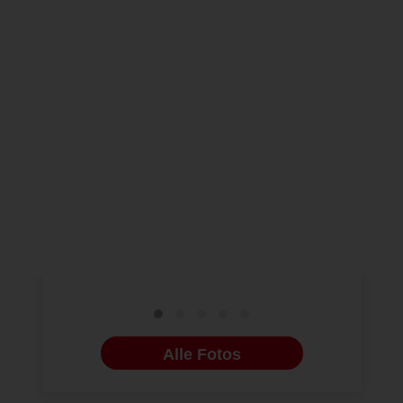
NEUE BILDERGALERIEN
27.03.2025
3M DEUTSCHL
Solventum stellt auf der
Universel
IDS 2025 bahnbrechende
Befestig
neue Produkte vor
deckt 2 P
Alle Fotos