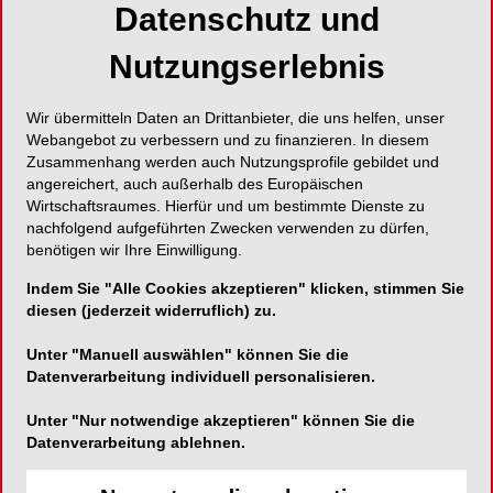
aus Berlin hielten am Freitag, den 15. März 2013
Datenschutz und
informative Vorträge und gaben hilfreiche Tipps
zur Anwendung.
Nutzungserlebnis
Begrüßt wurden die teilnehmenden Zahnärzte am
Wir übermitteln Daten an Drittanbieter, die uns helfen, unser
Freitagnachmittag von Dr. Bettina Richter, Global
Webangebot zu verbessern und zu finanzieren. In diesem
Business Manager Implants and Temporization
Zusammenhang werden auch Nutzungsprofile gebildet und
angereichert, auch außerhalb des Europäischen
bei 3M ESPE. Sie erläuterte, dass Mini-Dental-
Wirtschaftsraumes. Hierfür und um bestimmte Dienste zu
Implantate ergänzend zu Implantaten mit
nachfolgend aufgeführten Zwecken verwenden zu dürfen,
Standarddurchmesser eingesetzt werden können
benötigen wir Ihre Einwilligung.
und eine Erweiterung der Therapieform
Indem Sie "Alle Cookies akzeptieren" klicken, stimmen Sie
ermöglichen. Die Implantate mit einem
diesen (jederzeit widerruflich) zu.
reduzierten Durchmesser von 1,8 mm und 2,1 mm
zur Prothesenstabilisierung im Unterkiefer und 2,4
Unter "Manuell auswählen" können Sie die
mm bzw. 2,9 mm Durchmesser für den Oberkiefer
Datenverarbeitung individuell personalisieren.
werden seit rund 15 Jahren erfolgreich eingesetzt.
Unter "Nur notwendige akzeptieren" können Sie die
Sie lassen sich auch bei geringem
Datenverarbeitung ablehnen.
Knochenangebot innerhalb kurzer Zeit und in
einem wenig belastenden chirurgischen