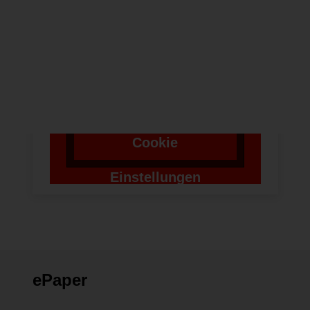
Um bei unserer
Anwendung Formulare
zu verwenden,
benötigen wir die
Zustimmung um einen
Token für das
Absenden zu setzen.
Cookie
Einstellungen
ändern
ePaper