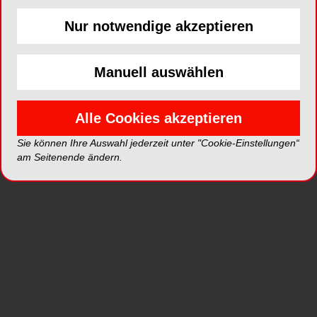
behandlungsspezifisches Wissen ab und bucht
Nur notwendige akzeptieren
Termine direkt im Kalender der Praxis. Auf
Wunsch kommuniziert die KI-Assistenz auch über
Messenger oder soziale Kanäle, was vor allem
Manuell auswählen
den Kontakt außerhalb der Öffnungszeiten
erleichtern soll. Boxly verspricht sich weniger
Alle Cookies akzeptieren
verpasste Anfragen und mehr tatsächliche
Terminbuchungen, da die erste Kontaktaufnahme
Sie können Ihre Auswahl jederzeit unter "Cookie-Einstellungen“
sofort instantly beantwortet wird. Das
British
am Seitenende ändern.
Dental Journal
schreibt, dass die KI einen
merklichen Teil der Empfangsroutine abnehmen
soll, sodass mehr Raum für die Gespräche bleibt,
bei denen ein echter Mensch gefragt ist. Wie gut
sich so ein “digitales Gesicht“ im Alltag durchsetzt,
zeigt sich erst, wenn Praxisteams damit arbeiten.
MEHR