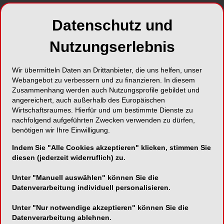
hat Großbritannien den nächsten Schritt einfach
Datenschutz und
gemacht. Das
British Dental Journal
berichtet,
dass Anfang Oktober beim Event Unbox the
Nutzungserlebnis
Future in London die erste KI Rezeptionistin für
Zahnarztpraxen vorgestellt wurde. Entwickelt
wurde sie von Boxly, das sich vorgenommen hat,
Wir übermitteln Daten an Drittanbieter, die uns helfen, unser
Webangebot zu verbessern und zu finanzieren. In diesem
die übliche Chatbot Routine zu verlassen und
Zusammenhang werden auch Nutzungsprofile gebildet und
echte Praxisabläufe abzubilden.
angereichert, auch außerhalb des Europäischen
Wirtschaftsraumes. Hierfür und um bestimmte Dienste zu
nachfolgend aufgeführten Zwecken verwenden zu dürfen,
benötigen wir Ihre Einwilligung.
Indem Sie "Alle Cookies akzeptieren" klicken, stimmen Sie
diesen (jederzeit widerruflich) zu.
Unter "Manuell auswählen" können Sie die
Datenverarbeitung individuell personalisieren.
Foto: SYMBOLBILD miss irine Generiert mit KI – stock.adobe.com
Unter "Nur notwendige akzeptieren" können Sie die
Die digitale Assistentin beantwortet unermüdlich
Datenverarbeitung ablehnen.
Anfragen zu jeder Uhrzeit, ruft bei Bedarf