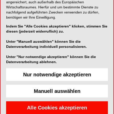
angereichert, auch außerhalb des Europäischen
Bestechung (§ 299 b StGB) im Gesundheitswesen
Wirtschaftsraumes. Hierfür und um bestimmte Dienste zu
beschlossen.Adressaten des § 299 a StGB sind
nachfolgend aufgeführten Zwecken verwenden zu dürfen,
alle Angehörigen von Heilberufen, die einer
benötigen wir Ihre Einwilligung.
staatlich geregelten Ausbildung bedürfen.
Indem Sie "Alle Cookies akzeptieren" klicken, stimmen Sie
diesen (jederzeit widerruflich) zu.
Mit Geldstrafe oder Freiheitsstrafe bis zu drei
Jahren wird zukünftig die Vorteilsgewährung und
Unter "Manuell auswählen" können Sie die
Datenverarbeitung individuell personalisieren.
Vorteilsnahme für die unlautere Bevorzugung
eines Anbieters im Wettbewerb im
Unter "Nur notwendige akzeptieren" können Sie die
Zusammenhang mit der Verordnung von Arznei-,
Datenverarbeitung ablehnen.
Heil- oder Hilfsmitteln oder von Medizinprodukten
sowie dem Bezug von Arzneimitteln, Hilfsmitteln
Nur notwendige akzeptieren
oder Medizinprodukten, die ohne vorherige
Verordnung unmittelbar durch den
Heilberufsangehörigen oder einen seiner
Manuell auswählen
Berufshelfer angewendet werden, oder die
Zuweisung von Patienten oder
Alle Cookies akzeptieren
Untersuchungsmaterial bestraft.