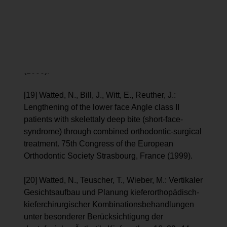
[18] Watted, N., Bill, J., Witt, E.: Therapy Concept
for the Combined Orthodontic-Surgical Treatment
of Angle Class II-Deformities with Short Face
Syndrome New Aspects for Surgical Lengthening
of the Lower Face. Clinc. Orthod. Res. 3, 78–93
(2000).
[19] Watted, N., Bill, J., Witt, E., Reuther, J.:
Lengthening of the lower face Angle class II
patients with skelettaly deep bite (short-face-
syndrome) through combined orthodontic-surgical
treatment. 75th Congress of the European
Orthodontic Society Strasbourg, France (1999).
[20] Watted, N., Teuscher, T., Wieber, M.: Vertikaler
Gesichtsaufbau und Planung kieferorthopädisch-
kieferchirurgischer Kombinationsbehandlungen
unter besonderer Berücksichtigung der