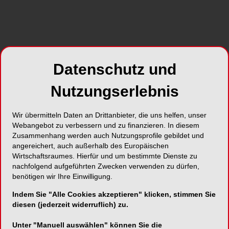
2. Die Optimierung der Gesichtsästhetik.
3. Die Optimierung der dentalen Ästhetik unter
Berücksichtigung der Parodontalverhältnisse.
4. Die Sicherung der Stabilität des erreichten
Ergebnisses.
Datenschutz und
5. Erfüllung der Erwartungen bzw.
Zufriedenheit des Patienten.
Nutzungserlebnis
Es ist wohl allgemein bekannt, dass bei
Wir übermitteln Daten an Drittanbieter, die uns helfen, unser
dentoalveolären Behandlungsmaßnahmen die
Webangebot zu verbessern und zu finanzieren. In diesem
Zusammenhang werden auch Nutzungsprofile gebildet und
Behandlungsziele, die als das individuell
angereichert, auch außerhalb des Europäischen
funktionelle und ästhetische Optimum für den zu
Wirtschaftsraumes. Hierfür und um bestimmte Dienste zu
behandelnden Patienten zu sehen sind, mit den
nachfolgend aufgeführten Zwecken verwenden zu dürfen,
heutigen modernen Behandlungsmethoden
benötigen wir Ihre Einwilligung.
vielfach erreicht werden können. Während
Indem Sie "Alle Cookies akzeptieren" klicken, stimmen Sie
Dysgnathien geringen Umfangs durch rein
diesen (jederzeit widerruflich) zu.
dentoalveoläre Maßnahmen ausgeglichen
werden können, stellt sich vor allem bei
Unter "Manuell auswählen" können Sie die