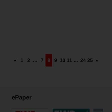
Therapiemöglichkeit einer
Pulpanekrose
ENDODONTOLOGIE
07.09.2017
«
1
2
...
7
8
9
10
11
...
24
25
»
ePaper