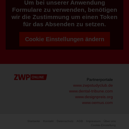
Um bei unserer Anwendung
Formulare zu verwenden, benötigen
wir die Zustimmung um einen Token
für das Absenden zu setzen.
Cookie Einstellungen ändern
Partnerportale
www.zwpstudyclub.de
www.dental-tribune.com
www.designpreis.org
www.oemus.com
Startseite
Kontakt
Datenschutz
AGB
Impressum
Über uns
Cookie-Einstellung