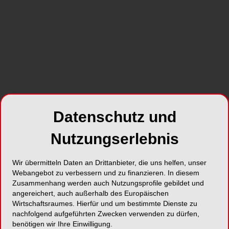
ENDODONTOLOGIE
22.03.2018
Die Avulsion bleibender Zähne stellt eine
schwerwiegende traumatisch bedingte
Dislokationsverletzung dar. Die langfristige
Prognose avulsierter Zähne wird
entscheidend von deren Lagerung und einer
korrekten Erstversorgung beeinflusst.
Datenschutz und
Nutzungserlebnis
Wir übermitteln Daten an Drittanbieter, die uns helfen, unser
Webangebot zu verbessern und zu finanzieren. In diesem
Zusammenhang werden auch Nutzungsprofile gebildet und
angereichert, auch außerhalb des Europäischen
Wirtschaftsraumes. Hierfür und um bestimmte Dienste zu
nachfolgend aufgeführten Zwecken verwenden zu dürfen,
Virtuelle Vorplanung
benötigen wir Ihre Einwilligung.