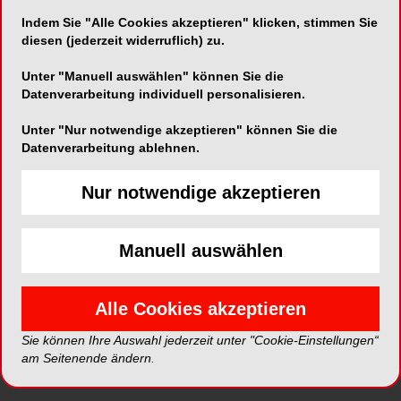
vereinfacht komplexe Fälle
Indem Sie "Alle Cookies akzeptieren" klicken, stimmen Sie
ENDODONTOLOGIE
12.03.2018
diesen (jederzeit widerruflich) zu.
Unter "Manuell auswählen" können Sie die
Datenverarbeitung individuell personalisieren.
Unter "Nur notwendige akzeptieren" können Sie die
Datenverarbeitung ablehnen.
Nur notwendige akzeptieren
Manuell auswählen
Optische Vergrößerung in der
Zahnmedizin – ein Standard?
Alle Cookies akzeptieren
ENDODONTOLOGIE
07.03.2018
Sie können Ihre Auswahl jederzeit unter "Cookie-Einstellungen“
am Seitenende ändern.