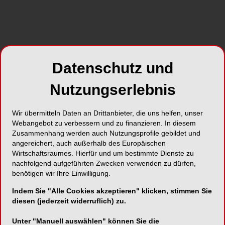
Abb. 1: Das technisch anspruchsvolle Debridement mit
Abb. 
Handinstrumenten kann häufig zu
beim 
Zahnhartsubstanzverlust führen. © Autoren
Autor
Datenschutz und
Nutzungserlebnis
Wir übermitteln Daten an Drittanbieter, die uns helfen, unser
Webangebot zu verbessern und zu finanzieren. In diesem
Heute ist die Ursachenforschung der wichtigsten
Zusammenhang werden auch Nutzungsprofile gebildet und
Zahnerkrankungen weitgehend abgeschlossen.
angereichert, auch außerhalb des Europäischen
Karies, Gingivitis, Parodontitis und in den letzten
Wirtschaftsraumes. Hierfür und um bestimmte Dienste zu
Jahren zunehmend periimplantäre Mukositis und
nachfolgend aufgeführten Zwecken verwenden zu dürfen,
Periimplantitis sind biofilminduzierte
benötigen wir Ihre Einwilligung.
Erkrankungen. Biofilm ist eine mikrobiell
Indem Sie "Alle Cookies akzeptieren" klicken, stimmen Sie
entstandene, „organisierte“ Ansammlung von
diesen (jederzeit widerruflich) zu.
Mikroorganismen. Er ist charakterisiert durch
Zellen, welche an einer Oberfläche oder eine
Unter "Manuell auswählen" können Sie die