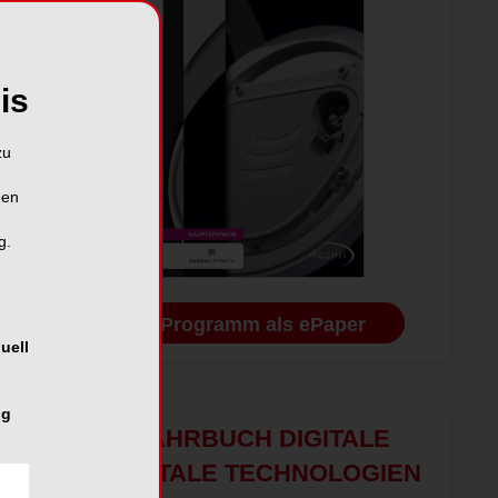
is
zu
hen
g.
Programm als ePaper
uell
ng
JAHRBUCH DIGITALE
DENTALE TECHNOLOGIEN