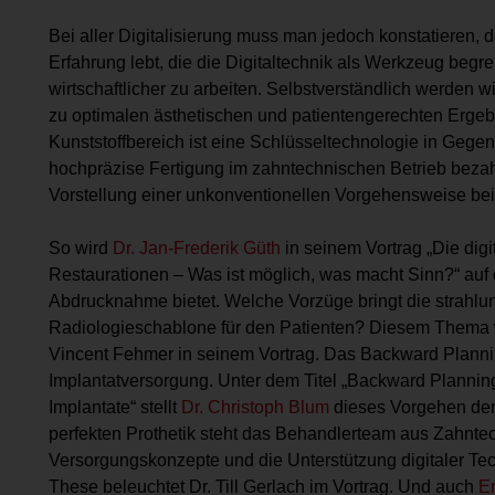
Bei aller Digitalisierung muss man jedoch konstatieren,
Erfahrung lebt, die die Digitaltechnik als Werkzeug begre
wirtschaftlicher zu arbeiten. Selbstverständlich werden 
zu optimalen ästhetischen und patientengerechten Ergebn
Kunststoffbereich ist eine Schlüsseltechnologie in Gegenw
hochpräzise Fertigung im zahntechnischen Betrieb bezahl
Vorstellung einer unkonventionellen Vorgehensweise bei
So wird
Dr. Jan-Frederik Güth
in seinem Vortrag „Die dig
Restaurationen – Was ist möglich, was macht Sinn?“ auf d
Abdrucknahme bietet. Welche Vorzüge bringt die strahl
Radiologieschablone für den Patienten? Diesem Thema 
Vincent Fehmer in seinem Vortrag. Das Backward Planning
Implantatversorgung. Unter dem Titel „Backward Planning 
Implantate“ stellt
Dr. Christoph Blum
dieses Vorgehen dem
perfekten Prothetik steht das Behandlerteam aus Zahntec
Versorgungskonzepte und die Unterstützung digitaler Tec
These beleuchtet Dr. Till Gerlach im Vortrag. Und auch
En