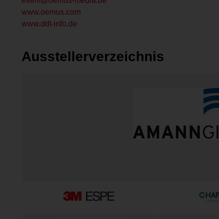
event@oemus-media.de
www.oemus.com
www.ddt-info.de
Ausstellerverzeichnis