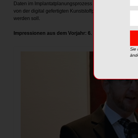
Daten im Implantatplanungsprozess eröffnet weitreichend
von der digital gefertigten Kunststoffprothese zu einem p
werden soll.
Impressionen aus dem Vorjahr: 6. Digitale Dentale T
Sie
änd