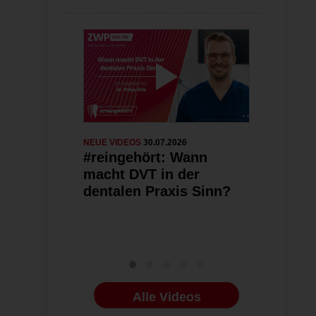
NEUE VIDEOS
30.07.2026
NEUE VIDEOS
2
#reingehört: Wann
CS 3D Im
macht DVT in der
Premium: 
dentalen Praxis Sinn?
Leistungs
KI
Alle Videos