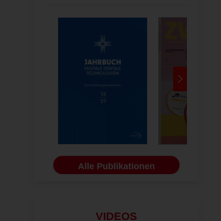
setzter Tagungssaal: Über 220 Teilnehmer besuchen die Vorträge der 
Alle Publikationen
VIDEOS