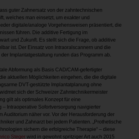
 dass guter Zahnersatz von der zahntechnischen
ift, welches man einsetzt, um exakter und
wieder digitale/analoge Vorgehensweisen präsentiert, die
issen führen. Die additive Fertigung im
art und Zukunft. Es stellt sich die Frage, ob additive
bar ist. Der Einsatz von Intraoralscannern und die
 der Implantatgestaltung runden das Programm ab.
itale Abformung als Basis CAD/CAM-gefertigter
ie aktuellen Möglichkeiten eingehen, die die digitale
ungsarme DVT-gestützte Implantatplanung ohne
widmet sich der Schweizer Zahntechnikermeister
 gilt als optimales Konzept für eine
– Intraoperative Sofortversorgung navigierter
 Auditorium näher vor. Vor der Herausforderung der
hniker und Zahnarzt bei jedem Patienten. „Prothetische
hnologien sichern die erfolgreiche Therapie“ – diese
rico Steger
wird in gewohnt spritziger Art auch 2015