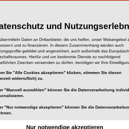
atenschutz und Nutzungserlebn
übermitteln Daten an Drittanbieter, die uns helfen, unser Webangebot 
bessern und zu finanzieren. In diesem Zusammenhang werden auch
zungsprofile gebildet und angereichert, auch außerhalb des Europäisc
tschaftsraumes. Hierfür und um bestimmte Dienste zu nachfolgend
geführten Zwecken verwenden zu dürfen, benötigen wir Ihre Einwilligun
em Sie "Alle Cookies akzeptieren" klicken, stimmen Sie diesen
Foto: © OEMUS MEDIA AG
erzeit widerruflich) zu.
ebten Auflage der
Digitalen Dentalen Technologien
er "Manuell auswählen" können Sie die Datenverarbeitung individ
ortbildungszentrum Hagen (DFH) in Kooperation mit
sonalisieren.
chniker nach Hagen ein.
er "Nur notwendige akzeptieren" können Sie die Datenverarbeitu
hen, wie virtuelle Implantatplanung und digitale
ehnen.
ist ein wichtiger Baustein im sich weiterentwickelnden
k. Insbesondere die Kombination von DICOM- und STL-
Nur notwendige akzeptieren