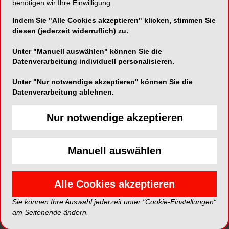
benötigen wir Ihre Einwilligung.
nur noch mit Kindern in einer reinen
Kinderzahnarztpraxis arbeiten. Nach England bin
Indem Sie "Alle Cookies akzeptieren" klicken, stimmen Sie
ich durch meinen britischen Mann gekommen, der
diesen (jederzeit widerruflich) zu.
zum Zeitpunkt unseres Kennenlernens an der
Unter "Manuell auswählen" können Sie die
LMU in München tätig war. Als mein Mann eine
Datenverarbeitung individuell personalisieren.
Professur am King‘s College London bekam,
zogen wir nach London. Das war 2006, 2008
Unter "Nur notwendige akzeptieren" können Sie die
habe ich dann meine eigene Praxis eröffnet.
Datenverarbeitung ablehnen.
Wie gestalteten sich die ersten Schritte hin zur
Nur notwendige akzeptieren
Gründung?
Manuell auswählen
Nach der Anerkennung meiner zahnärztlichen
Zulassung und der Registrierung bei der
staatlichen Aufsichtsbehörde, dem General Dental
Alle Cookies akzeptieren
Council (GDC), ging ich die Finanzierung meiner
Praxis an und kam sogleich ins Stocken. Trotz
Sie können Ihre Auswahl jederzeit unter "Cookie-Einstellungen“
am Seitenende ändern.
Eigenkapital war es nicht möglich, eine
Finanzierung durch englische Banken zu