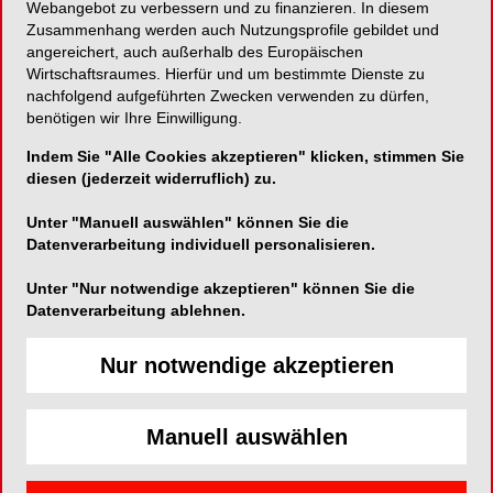
Entscheidungen langfristige Wirkung entfalten. Es
Webangebot zu verbessern und zu finanzieren. In diesem
geht darum, Stabilität für Mitarbeitende, Kunden
Zusammenhang werden auch Nutzungsprofile gebildet und
angereichert, auch außerhalb des Europäischen
und Partner zu schaffen und dabei verlässlich zu
Wirtschaftsraumes. Hierfür und um bestimmte Dienste zu
bleiben, auch wenn das Umfeld unruhiger wird.
nachfolgend aufgeführten Zwecken verwenden zu dürfen,
Für Praxen und Labore ist das kein abstrakter
benötigen wir Ihre Einwilligung.
Wert, sondern die Grundlage für
Indem Sie "Alle Cookies akzeptieren" klicken, stimmen Sie
Planungssicherheit. Unser Anspruch bei BEGO ist
diesen (jederzeit widerruflich) zu.
deshalb, nicht nur wirtschaftlich solide zu
handeln, sondern auch technologisch und
Unter "Manuell auswählen" können Sie die
partnerschaftlich verantwortungsvoll.
Datenverarbeitung individuell personalisieren.
Unter "Nur notwendige akzeptieren" können Sie die
Die Dentalbranche gilt als vergleichsweise
Datenverarbeitung ablehnen.
stabil. Spüren Sie dennoch eine wachsende
Unsicherheit durch politische und
Nur notwendige akzeptieren
wirtschaftliche Rahmenbedingungen?
Christoph Weiss: Ja, diese Unsicherheit ist
Manuell auswählen
spürbar, auch in einer insgesamt robusten
Branche. Sie entsteht weniger aus einem