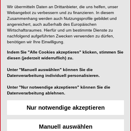
1
palatinal ansetzt.
Es konnte belegt werden, dass
Wir übermitteln Daten an Drittanbieter, die uns helfen, unser
die initialen Kraftsysteme der Lingualbrackets mit
Webangebot zu verbessern und zu finanzieren. In diesem
den in der Bukkaltechnik erzeugten
Zusammenhang werden auch Nutzungsprofile gebildet und
angereichert, auch außerhalb des Europäischen
2
weitestgehend vergleichbar sind.
Es kann somit
Wirtschaftsraumes. Hierfür und um bestimmte Dienste zu
von einer Emanzipation der lingualen Technik
nachfolgend aufgeführten Zwecken verwenden zu dürfen,
ausgegangen werden, die zumindest zu einer
benötigen wir Ihre Einwilligung.
Gleichstellung mit der bukkalen
Indem Sie "Alle Cookies akzeptieren" klicken, stimmen Sie
Behandlungstechnik geführt hat.
diesen (jederzeit widerruflich) zu.
Bei einer solchermaßen gegebenen
Unter "Manuell auswählen" können Sie die
Gleichwertigkeit muss bei beiden
Datenverarbeitung individuell personalisieren.
Behandlungsansätzen davon ausgegangen
Unter "Nur notwendige akzeptieren" können Sie die
werden, dass es sich jeweils um
Datenverarbeitung ablehnen.
schulmedizinische Behandlungsansätze handelt,
die dem Patienten auch im Sinne einer echten
Nur notwendige akzeptieren
Alternativeneröffnung seitens des Behandlers
aktiv dargelegt werden müssen, um den
zahnärztlichen Informationspflichten sowohl im
Manuell auswählen