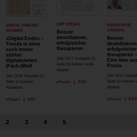
ZWP SPEZIAL
ENDODONTIE
DENTAL TRIBUNE
JOURNAL
SCHWEIZ
Besser
desinfizieren,
Besser
«Digital Endo» –
erfolgreicher
desinfizieren
Trends in einer
therapieren
erfolgreicher
auch immer
therapieren 
stärker
Jahr 2017, Ausgabe 12,
Eine Idee au
digitalisierten
Seite 16 Autoren: Antje
Praxis
(Fach-)Welt
Isbaner
Jahr 2017, Ausga
Jahr 2018, Ausgabe 01,
Seite 42 Autoren: 
Seite 13 Autoren:
ePaper
|
PDF
Isbaner
Redaktion
ePaper
|
PD
ePaper
|
PDF
2
3
4
5