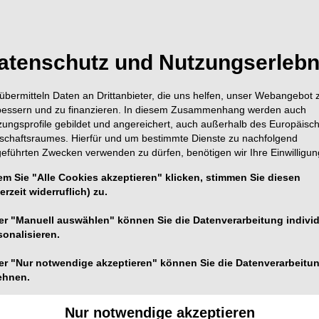
atenschutz und Nutzungserlebn
Vita anzeige
übermitteln Daten an Drittanbieter, die uns helfen, unser Webangebot 
bessern und zu finanzieren. In diesem Zusammenhang werden auch
zungsprofile gebildet und angereichert, auch außerhalb des Europäisc
tschaftsraumes. Hierfür und um bestimmte Dienste zu nachfolgend
geführten Zwecken verwenden zu dürfen, benötigen wir Ihre Einwilligun
em Sie "Alle Cookies akzeptieren" klicken, stimmen Sie diesen
erzeit widerruflich) zu.
er "Manuell auswählen" können Sie die Datenverarbeitung individ
DONTOLOGIE
05.11.2015
rzelkanalspülung neu gedacht
sonalisieren.
t das Einbringen der Spüllösung in den Wurzelkanal ist
er "Nur notwendige akzeptieren" können Sie die Datenverarbeitu
ehnen.
cheidend, sondern deren Aktivierung vor Ort. Mit einer
spitze für den Airscaler gelingt das problemlos. Eine Ide
Nur notwendige akzeptieren
der Praxis. Von Dr. Winfried Zeppenfeld, Flensburg,