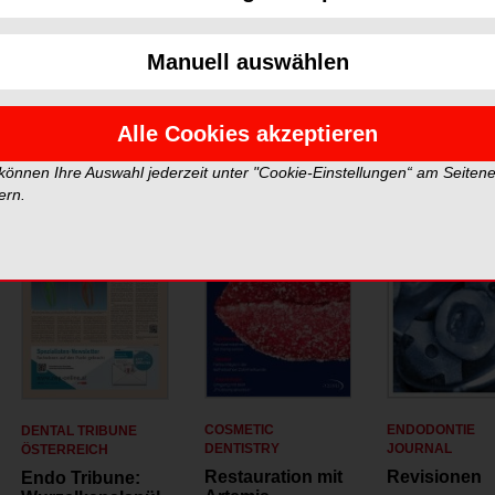
tschland.
Manuell auswählen
Alle Cookies akzeptieren
 können Ihre Auswahl jederzeit unter "Cookie-Einstellungen“ am Seiten
ern.
COSMETIC
ENDODONTIE
DENTAL TRIBUNE
DENTISTRY
JOURNAL
ÖSTERREICH
Restauration mit
Revisionen
Endo Tribune: