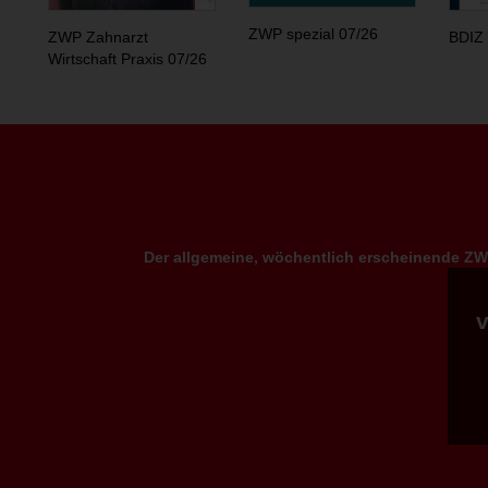
ZWP spezial 07/26
ZWP Zahnarzt
BDIZ 
Wirtschaft Praxis 07/26
Der allgemeine, wöchentlich erscheinende ZWP