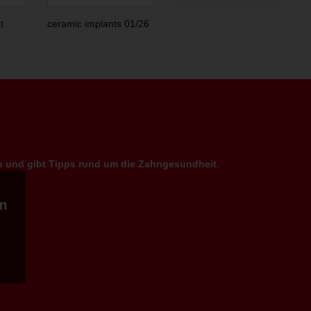
t
ceramic implants 01/26
en und gibt Tipps rund um die Zahngesundheit.
m