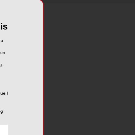
is
n
zu
hen
g.
uell
ng
e