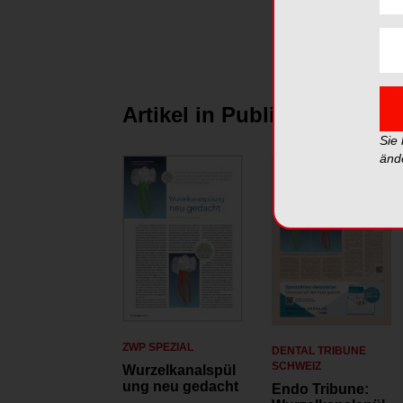
Deu
Artikel in Publikationen
Sie
änd
ZWP SPEZIAL
DENTAL TRIBUNE
SCHWEIZ
Wurzelkanalspül
ung neu gedacht
Endo Tribune: