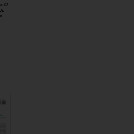
be 03,
Dr.
ed
..
F