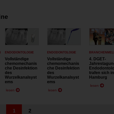
ine
N
ENDODONTOLOGIE
ENDODONTOLOGIE
BRANCHENMEL
Vollständige
Vollständige
4. DGET-
chemomechanis
chemomechanis
Jahrestagun
che Desinfektion
che Desinfektion
Endodontol
des
des
trafen sich i
Wurzelkanalsyst
Wurzelkanalsyst
Hamburg
ems
ems
lesen
lesen
lesen
1
2