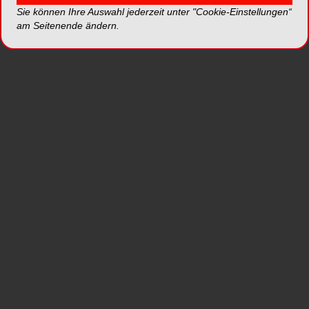
ermöglichten eine ideale Kommunikation mit den
Sie können Ihre Auswahl jederzeit unter "Cookie-Einstellungen“
Planern und ausführenden Handwerkern. Im
am Seitenende ändern.
Zentrum der Marktgemeinde entstand so
innerhalb von zehn Monaten ein repräsentatives
Wohn- und Geschäftshaus, das durch seine
unorthodoxe Architektur, seine praktische
räumliche Aufteilung und seinen langlebigen
Baustil sowie individuelles Design optimale
Bedingungen für eine effiziente sowie
angenehme Arbeitsatmosphäre schafft.
Liaison aus Funktion und
Design
Die architektonischen Vorstellungen mit den
Anforderungen an eine Zahnarztpraxis unter
einen Hut zu bringen, war dabei immer wieder
eine Herausforderung: „Ich denke, wir haben den