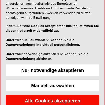
angereichert, auch außerhalb des Europäischen
des relativ kleinen Bauplatzes im österreichischen
Wirtschaftsraumes. Hierfür und um bestimmte Dienste zu
Hard entwarf das Architekturbüro ARSP einen
nachfolgend aufgeführten Zwecken verwenden zu dürfen,
Baukörper mit nahezu dreieckigem Grundriss, bei
benötigen wir Ihre Einwilligung.
dem das Haus selbst den privaten Garten
und
Indem Sie "Alle Cookies akzeptieren" klicken, stimmen Sie
Vorplatz von den praxiseigenen
Parkplätzen
diesen (jederzeit widerruflich) zu.
räumlich abtrennt. „Eine Vermischung von Privat
und Geschäft konnte somit durch einen separaten
Unter "Manuell auswählen" können Sie die
Zugang vermieden werden“, erklärt Dr. Robert
Datenverarbeitung individuell personalisieren.
Immler.
Unter "Nur notwendige akzeptieren" können Sie die
Datenverarbeitung ablehnen.
Für die Umsetzung der dentalspezifischen
Aspekte entschied sich das Ehepaar für eine
Nur notwendige akzeptieren
Zusammenarbeit mit PROFIMED, einem
Partnerdepot von dental bauer, zu dessen
Geschäftsführer Bernd Immler bereits vor dem
Manuell auswählen
Hausbau eine freundschaftliche Verbindung
bestand. Dieser Umstand und natürlich das
fachliche Know-how des Unternehmens
Alle Cookies akzeptieren