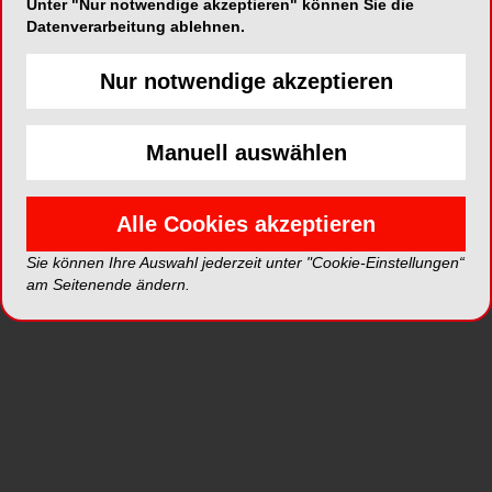
Unter "Nur notwendige akzeptieren" können Sie die
jungen Patienten
ist. Anhand einiger Fallbeispiele
Datenverarbeitung ablehnen.
wird klar: Versäumte Wurzelkanalbehandlungen
Nur notwendige akzeptieren
können schwerwiegende Folgen haben.
Ergänzt wird dies durch neue Erkenntnisse zur
Manuell auswählen
Erfolgsquote nichtchirurgischer Behandlungen mit
Guttapercha.
Alle Cookies akzeptieren
Des Weiteren informieren wir über
künftige
Sie können Ihre Auswahl jederzeit unter "Cookie-Einstellungen“
Fortbildungen
und berichten über
am Seitenende ändern.
branchenspezifische Veranstaltungen. In der
Rubrik „
Produkte
“ finden Sie Neuheiten und
bewährte Angebote aus dem Dentalmarkt.