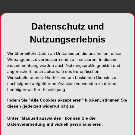
finden Sie ausgewählte Neuigkeiten aus der
Dentalbranche sowie Wissenswertes aus der
Zahnmedizin. Unser thematischer Schwerpunkt
Datenschutz und
liegt auf dem Fachgebiet der Endodontie.
Nutzungserlebnis
Wir übermitteln Daten an Drittanbieter, die uns helfen, unser
Webangebot zu verbessern und zu finanzieren. In diesem
Zusammenhang werden auch Nutzungsprofile gebildet und
angereichert, auch außerhalb des Europäischen
Wirtschaftsraumes. Hierfür und um bestimmte Dienste zu
nachfolgend aufgeführten Zwecken verwenden zu dürfen,
benötigen wir Ihre Einwilligung.
Foto: Stilesta – stock.adobe.com
Wir beginnen wie gewohnt mit standes- und
Indem Sie "Alle Cookies akzeptieren" klicken, stimmen Sie
gesundheitspolitischen Nachrichten aus dem
diesen (jederzeit widerruflich) zu.
nationalen Umfeld. Im wissenschaftlichen Teil
Unter "Manuell auswählen" können Sie die
zeigt
Dr. Bernard Bengs
in seinem Fachbeitrag im
Datenverarbeitung individuell personalisieren.
Detail, wie wichtig
eine strukturierte
Nachbehandlung nach Zahntraumata gerade bei