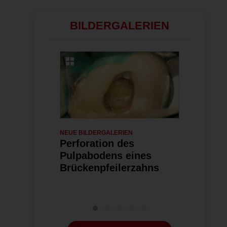
ändern
BILDERGALERIEN
NEUE BILDERGALERIEN
29.04.2026
ENDODONTOLO
Perforation des
Fungusbal
Pulpabodens eines
Kieferhöh
Brückenpfeilerzahns
Wurzelka