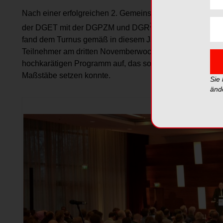
Nach einer erfolgreichen 2. Gemeinschaftstagung der De
2
der DGET mit der DGPZM und DGR
Z, die im letzten J
fand dem Turnus gemäß in diesem Jahr wieder eine klas
Teilnehmer am dritten Novemberwochenende in Frankfur
hochkarätigen Programm auf, das sowohl inhaltlich wie 
Maßstäbe setzen konnte.
Sie
änd