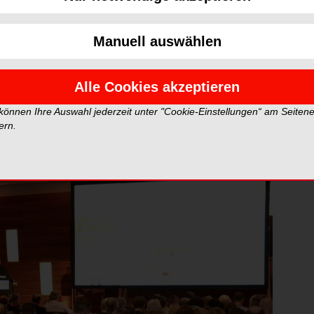
utschen Gesellschaft für Zahnerhaltung e.V. (DGZ) und
ahr mit einem Teilnehmerrekord in München stattfand,
Manuell auswählen
sische DGET-Jahrestagung statt. Diese begrüßte ihre
t am Main und wartete mit einem besonders
Alle Cookies akzeptieren
auch in der Auswahl der Referenten wieder einmal
 können Ihre Auswahl jederzeit unter "Cookie-Einstellungen“ am Seiten
ern.