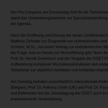
Der Pre-Congress am Donnerstag hielt für die Teilnehme
stand das Vorbereitungsseminar zur Spe­zialistenprüfung
der Agenda.
Nach der Eröffnung und Ehrung der neuen Zertifizierten Mit
Matthias Zehnder zur Diagnostik von schmerzenden und 
Schloss, M.Sc., mit einem Vortrag zur endodontischen Mik
die Frage, was es Neues zur Wurzelfüllung gibt. Nach d
Prof. Dr. ­Henrik Dommisch und der Vergabe der DGET-P
Aufbereitung kom­plexer Wurzelkanalstrukturen den ersten
Teilnehmer zur alljährlich beliebten und limitierten Abend
Am Samstag betraten aus­schließlich internationale Refer
(Belgien), Prof. Dr. Anthony Smith (UK) und Prof. Dr. Pa
und Referenten bot die Jahrestagung der DGET auch in d
praxisrelevante Veranstaltung.