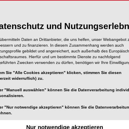
atenschutz und Nutzungserlebn
übermitteln Daten an Drittanbieter, die uns helfen, unser Webangebot 
bessern und zu finanzieren. In diesem Zusammenhang werden auch
zungsprofile gebildet und angereichert, auch außerhalb des Europäisc
tschaftsraumes. Hierfür und um bestimmte Dienste zu nachfolgend
geführten Zwecken verwenden zu dürfen, benötigen wir Ihre Einwilligun
em Sie "Alle Cookies akzeptieren" klicken, stimmen Sie diesen
erzeit widerruflich) zu.
Foto: © OEMUS MEDIA AG
er "Manuell auswählen" können Sie die Datenverarbeitung individ
sonalisieren.
er "Nur notwendige akzeptieren" können Sie die Datenverarbeitu
chaft für Endodontologie und zahnärztliche
ehnen.
Frankfurt am Main ein. Die Teilnehmer erwartete an
gramm mit Simultanübersetzung.
Nur notwendige akzeptieren