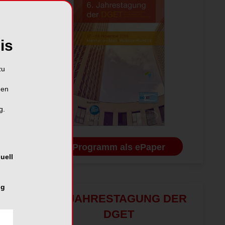
is
zu
hen
g.
Programm als ePaper
uell
ng
14. JAHRESTAGUNG DER
DGET