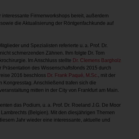
r interessante Firmenworkshops bereit, außerdem
 sowie die Ak­tualisierung der Röntgenfachkunde auf
glieder und Spezialisten referierte u. a. Prof. Dr.
nicht schmerzenden Zähnen. Ihm folgte Dr. Tom
ro­chirurgie. Im Anschluss stellte
Dr. Clemens Bargholz
er Präsentation des Wissenschaftsfonds 2015 durch
reise 2016 beschloss
Dr. Frank Paqué, M.Sc.
, mit der
 Kon­gresstag. Anschließend trafen sich die
veranstaltung mitten in der City von Frankfurt am Main.
enten das Podium, u. a. Prof. Dr. Roeland J.G. De Moor
ul Lambrechts (Belgien). Mit den diesjährigen Themen
iesem Jahr wieder eine interessante, aktuelle und