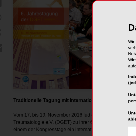
D
Wir 
ver
Nut
Wir
auf
Ind
(jed
Unt
Traditionelle Tagung mit internationalen Referenten
per
Unt
Vom 17. bis 19. November 2016 lud die Deutsche Gesells
abl
Traumatologie e.V. (DGET) zu ihrer
6. Jahrestagung
nach 
einem der Kongresstage ein internationales Vortragspro