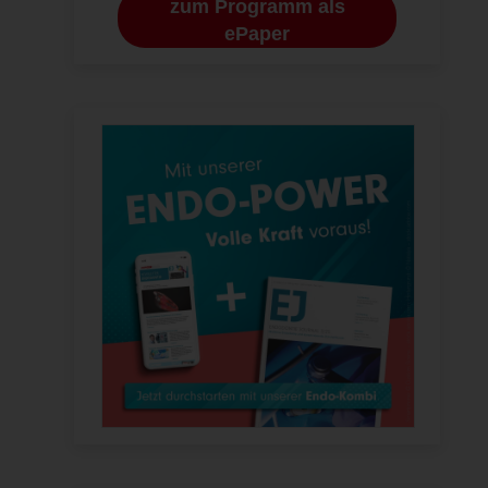
zum Programm als
ePaper
mens Bargholz (li.), Dr. Carsten Appel (re.)