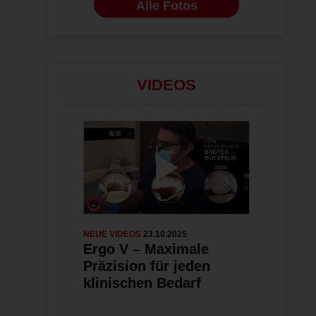
Alle Fotos
VIDEOS
NEUE VIDEOS
23.10.2025
ENDODONTOLO
Ergo V – Maximale
#reingehö
Präzision für jeden
und Traum
klinischen Bedarf
diagnosti
therapeut