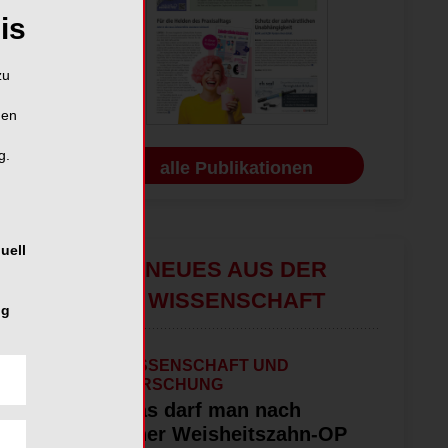
is
zu
hen
g.
alle Publikationen
uell
NEUES AUS DER
WISSENSCHAFT
ng
WISSENSCHAFT UND
FORSCHUNG
Was darf man nach
einer Weisheitszahn-OP