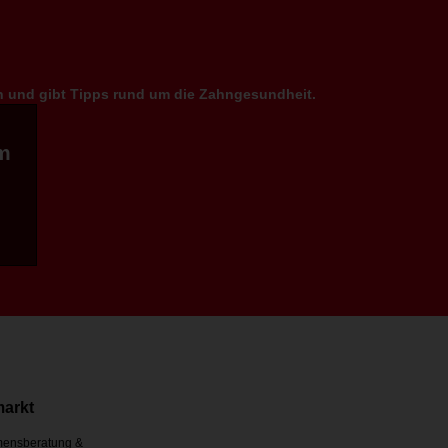
en und gibt Tipps rund um die Zahngesundheit.
m
markt
ensberatung &