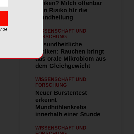
trinken? Milch offenbar
kein Risiko für die
Wundheilung
ende
WISSENSCHAFT UND
FORSCHUNG
Gesundheitliche
Risiken: Rauchen bringt
das orale Mikrobiom aus
dem Gleichgewicht
WISSENSCHAFT UND
FORSCHUNG
Neuer Bürstentest
erkennt
Mundhöhlenkrebs
innerhalb einer Stunde
WISSENSCHAFT UND
FORSCHUNG