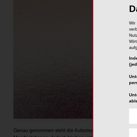
D
Wir 
ver
Nut
Wir
auf
Ind
(jed
Unt
per
Unt
abl
Genau genommen steht die Autismus-Spektrum-Störung 