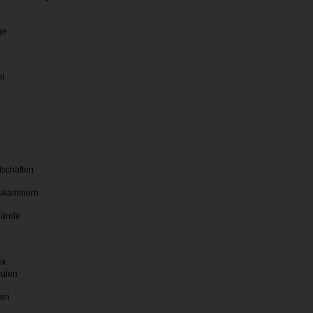
ge
el
lschaften
skammern
bände
ik
hulen
ten