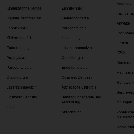
Agenturen
Kinderzahnheilkunde
Zahntechnik
Fachverla
Digitale Zahnmedizin
Kieferorthopädie
Anwälte
Zahntechnik
Parodontologie
Fachhand
Kieferorthopädie
Implantologie
Firmen
Endodontologie
Laserzahnmedizin
KZVen
Prophylaxe
Oralchirurgie
Kammern
Parodontologie
Endodontologie
Fachgesel
Oralchirurgie
Cosmetic Dentistry
Handwerk
Laserzahnmedizin
Ästhetische Chirurgie
Berufsver
Cosmetic Dentistry
Behandlungsgeräte und
Ausrüstung
Innungen
Implantologie
Abrechnung
Zahntechn
Meistersc
Universitä