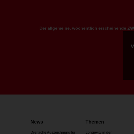
Der allgemeine, wöchentlich erscheinende ZWP
News
Themen
Dreifache Auszeichnung für
Longevity in der