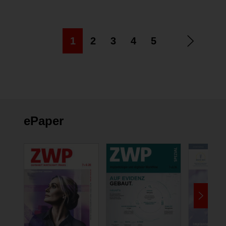
1
2
3
4
5
ePaper