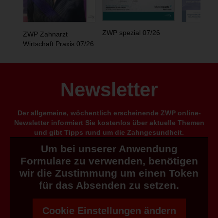
ZWP spezial 07/26
ZWP Zahnarzt
Wirtschaft Praxis 07/26
Newsletter
Der allgemeine, wöchentlich erscheinende ZWP online-
Newsletter informiert Sie kostenlos über aktuelle Themen
und gibt Tipps rund um die Zahngesundheit.
Um bei unserer Anwendung
Formulare zu verwenden, benötigen
wir die Zustimmung um einen Token
für das Absenden zu setzen.
Cookie Einstellungen ändern