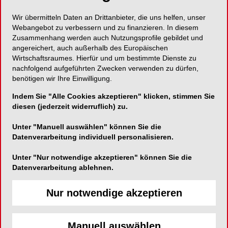
Wir übermitteln Daten an Drittanbieter, die uns helfen, unser
Sandstrahlgerät, für den intra- und extraoralen
Webangebot zu verbessern und zu finanzieren. In diesem
Gebrauch
Zusammenhang werden auch Nutzungsprofile gebildet und
angereichert, auch außerhalb des Europäischen
Wirtschaftsraumes. Hierfür und um bestimmte Dienste zu
nachfolgend aufgeführten Zwecken verwenden zu dürfen,
benötigen wir Ihre Einwilligung.
Hager & Werken GmbH & Co. KG
Indem Sie "Alle Cookies akzeptieren" klicken, stimmen Sie
Ackerstraße 1
diesen (jederzeit widerruflich) zu.
47269 Duisburg
Unter "Manuell auswählen" können Sie die
Telefon:
0203-992690
Datenverarbeitung individuell personalisieren.
Fax:
0203-299283
Unter "Nur notwendige akzeptieren" können Sie die
E-Mail:
info@hagerwerken.de
Datenverarbeitung ablehnen.
Website:
https://www.hagerwerken.de/
Nur notwendige akzeptieren
Manuell auswählen