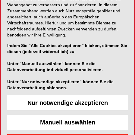
Webangebot zu verbessern und zu finanzieren. In diesem
Zusammenhang werden auch Nutzungsprofile gebildet und
angereichert, auch außerhalb des Europäischen
Wirtschaftsraumes. Hierfür und um bestimmte Dienste zu
nachfolgend aufgeführten Zwecken verwenden zu dürfen,
Hager & Werken GmbH & Co. KG
benötigen wir Ihre Einwilligung.
Ackerstraße 1
Indem Sie "Alle Cookies akzeptieren" klicken, stimmen Sie
47269 Duisburg
diesen (jederzeit widerruflich) zu.
Telefon:
0203-992690
Unter "Manuell auswählen" können Sie die
Fax:
0203-299283
Datenverarbeitung individuell personalisieren.
E-Mail:
info@hagerwerken.de
Unter "Nur notwendige akzeptieren" können Sie die
Website:
https://www.hagerwerken.de/
Datenverarbeitung ablehnen.
Nur notwendige akzeptieren
Manuell auswählen
Eine neue Möglichkeit, die Parodontitis- und
Periimplantitistherapie positiv zu beeinfl ussen, ist