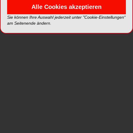
Alle Cookies akzeptieren
der Einsatz von Sauerstoff. Das Produkt
OXYSAFE Professional (Hager & Werken) eignet
Sie können Ihre Auswahl jederzeit unter "Cookie-Einstellungen“
sich dafür sehr gut. Durch aktive
am Seitenende ändern.
Sauerstofftechnologie erzielt man ohne den
Einsatz von Antibiotika und
Chlorhexidindiclugonat (CHX) eine rasche
Reduktion der Taschentiefe inklusive
Taschendesinfektion. Das Kit besteht aus einem
Gel, gebrauchsfertig in Spritzen (à 1 ml) und
einem Liquid (250 ml), das zur häuslichen
Anwendung verwendet wird.
Vorteile im Überblick:
schnelle Reduktion der Taschentiefe und
Desinfektion
ohne Antibiotika (keine Resistenzbildung) und
CHX