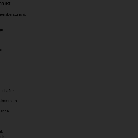
markt
ensberatung &
ge
el
lschaften
skammern
bände
ik
hulen