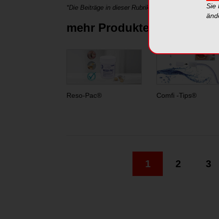
Sie
*Die Beiträge in dieser Rubrik stammen von den Anbie
änd
mehr Produkte von Hager
Reso-Pac®
Comfi -Tips®
1
2
3