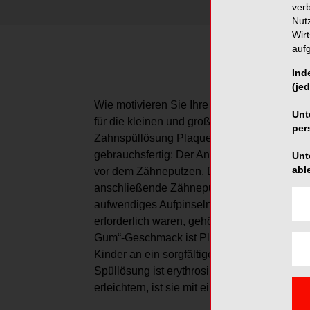
ver
Nut
Wir
auf
Ind
(jed
Wie motivieren Sie Ihre jungen Patienten 
Unt
für die kleinen und großen Patienten sichtba
per
Zahnspüllösung Plaque Agent aus dem mira
gebrauchsfertig: Der Anwender spült seine
Unt
abl
vor dem Zähneputzen. Dadurch werden vorha
anschließende Zähneputzen leicht und gezie
aufwendiges Aufpinseln der klassischen Ein
erforderlich waren, gehören damit der Ver
Gum“-Geschmack ist Plaque Agent besonders 
Kinder an ein sorgfältiges Zähneputzen und
Spüllösung ist erythrosinfrei und in einer 
erleichtern, ist sie mit einer praktischen Do