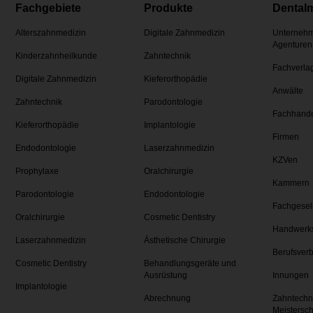
Fachgebiete
Produkte
Dental
Alterszahnmedizin
Digitale Zahnmedizin
Unternehm
Agenturen
Kinderzahnheilkunde
Zahntechnik
Fachverla
Digitale Zahnmedizin
Kieferorthopädie
Anwälte
Zahntechnik
Parodontologie
Fachhand
Kieferorthopädie
Implantologie
Firmen
Endodontologie
Laserzahnmedizin
KZVen
Prophylaxe
Oralchirurgie
Kammern
Parodontologie
Endodontologie
Fachgesel
Oralchirurgie
Cosmetic Dentistry
Handwerk
Laserzahnmedizin
Ästhetische Chirurgie
Berufsver
Cosmetic Dentistry
Behandlungsgeräte und
Ausrüstung
Innungen
Implantologie
Abrechnung
Zahntechn
Meistersc