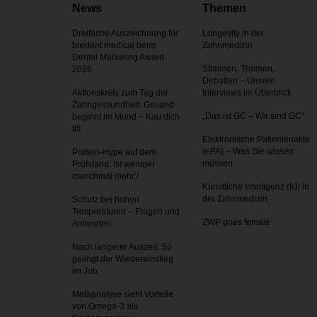
News
Themen
Dreifache Auszeichnung für
Longevity in der
bredent medical beim
Zahnmedizin
Dental Marketing Award
Stimmen, Themen,
2026
Debatten – Unsere
Aktionskreis zum Tag der
Interviews im Überblick
Zahnges­sundheit: Gesund
„Das ist GC – Wir sind GC“
beginnt im Mund – Kau dich
fit!
Elektronische Patientenakte
(ePA) – Was Sie wissen
Protein-Hype auf dem
müssen
Prüfstand: Ist weniger
manchmal mehr?
Künstliche Intelligenz (KI) in
der Zahnmedizin
Schutz bei hohen
Temperaturen – Fragen und
ZWP goes female
Antworten
Nach längerer Auszeit: So
gelingt der Wiedereinstieg
im Job
Metaanalyse sieht Vorteile
von Omega-3 als