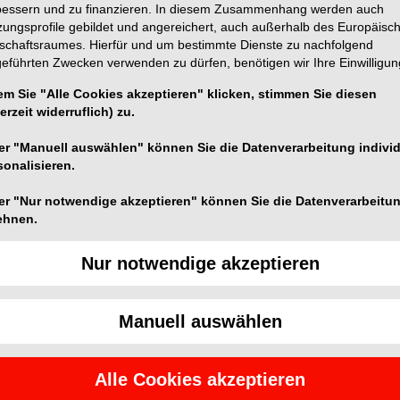
bessern und zu finanzieren. In diesem Zusammenhang werden auch
zungsprofile gebildet und angereichert, auch außerhalb des Europäisc
tschaftsraumes. Hierfür und um bestimmte Dienste zu nachfolgend
geführten Zwecken verwenden zu dürfen, benötigen wir Ihre Einwilligun
em Sie "Alle Cookies akzeptieren" klicken, stimmen Sie diesen
erzeit widerruflich) zu.
zu erfolgreicher Mundhygiene? Machen Sie Zahnbeläge
er "Manuell auswählen" können Sie die Datenverarbeitung individ
r. Zur Plaquekontrolle eignet sich die neue
sonalisieren.
dent-Prophylaxesortiment von Hager & Werken. Sie ist
n Mund für 30 Sekunden mit Plaque Agent, am besten
er "Nur notwendige akzeptieren" können Sie die Datenverarbeitu
ehnen.
ndene Beläge blau eingefärbt, die durch das
lt entfernt werden. Die Zeiten, in denen zu Hause ein
Nur notwendige akzeptieren
färbelösung oder das Zerbeißen einer Färbetablette
gangenheit an. Durch den angenehm fruchtigen „Bubble
kinderfreundlich und unterstützt Eltern dabei, ihre
Manuell auswählen
 eine erfolgreiche Mundhygiene heranzuführen. Die
Flasche mit 500ml erhältlich. Um die Anwendung zu
sierkappe ausgestattet.
Alle Cookies akzeptieren