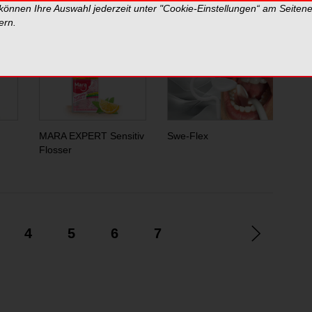
 können Ihre Auswahl jederzeit unter "Cookie-Einstellungen“ am Seiten
tern und spiegeln nicht die Meinung der Redaktion wider.
ern.
 & Werken GmbH & Co. KG
MARA EXPERT Sensitiv
Swe-Flex
Bio
Flosser
4
5
6
7