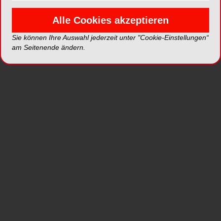
Calciumhydroxid dient zur temporären
Wurzelkanalfüllung und regt Odontoblasten zur
Alle Cookies akzeptieren
Neubildung von Dentin an.
Sie können Ihre Auswahl jederzeit unter "Cookie-Einstellungen“
am Seitenende ändern.
Die röntgensichtbare, gebrauchsfertige
Calciumhydroxidpaste (45 %)
Calci-Line®
, aus
dem Hause Hager & Werken, eignet sich
außerdem zur direkten Überkappung zur
Vitalerhaltung bei Eröffnung der Pulpa oder für die
indirekte Überkappung bei Caries profunda. Die
Paste erreicht seinen starken antimikrobiellen
Effekt durch den hohen pH-Wert von über 11,5.
Die temporäre Wurzelkanalfüllung mit
Calci-
Line®
kann sowohl bei abgeschlossenem als