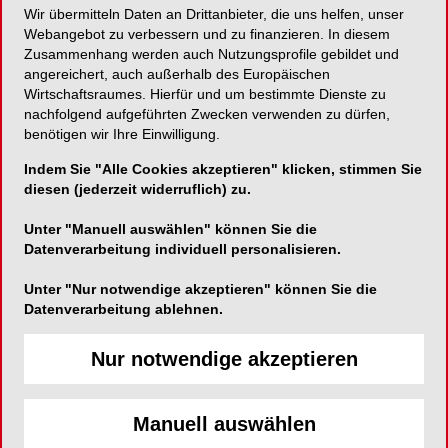
Wir übermitteln Daten an Drittanbieter, die uns helfen, unser
Webangebot zu verbessern und zu finanzieren. In diesem
Zur temporären Wurzelkanalfüllung.
Zusammenhang werden auch Nutzungsprofile gebildet und
angereichert, auch außerhalb des Europäischen
Wirtschaftsraumes. Hierfür und um bestimmte Dienste zu
nachfolgend aufgeführten Zwecken verwenden zu dürfen,
Hager & Werken GmbH & Co. KG
benötigen wir Ihre Einwilligung.
Ackerstraße 1
Indem Sie "Alle Cookies akzeptieren" klicken, stimmen Sie
diesen (jederzeit widerruflich) zu.
47269 Duisburg
Telefon:
0203-992690
Unter "Manuell auswählen" können Sie die
Datenverarbeitung individuell personalisieren.
Fax:
0203-299283
E-Mail:
info@hagerwerken.de
Unter "Nur notwendige akzeptieren" können Sie die
Datenverarbeitung ablehnen.
Website:
https://www.hagerwerken.de/
Nur notwendige akzeptieren
Manuell auswählen