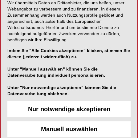
Wir übermitteln Daten an Drittanbieter, die uns helfen, unser
Webangebot zu verbessern und zu finanzieren. In diesem
Einmalzahnbürste für ein schnelles Frischegefühl
Zusammenhang werden auch Nutzungsprofile gebildet und
angereichert, auch außerhalb des Europäischen
Wirtschaftsraumes. Hierfür und um bestimmte Dienste zu
nachfolgend aufgeführten Zwecken verwenden zu dürfen,
benötigen wir Ihre Einwilligung.
Hager & Werken GmbH & Co. KG
Ackerstraße 1
Indem Sie "Alle Cookies akzeptieren" klicken, stimmen Sie
diesen (jederzeit widerruflich) zu.
47269 Duisburg
Unter "Manuell auswählen" können Sie die
Telefon:
0203-992690
Datenverarbeitung individuell personalisieren.
Fax:
0203-299283
E-Mail:
info@hagerwerken.de
Unter "Nur notwendige akzeptieren" können Sie die
Datenverarbeitung ablehnen.
Website:
https://www.hagerwerken.de/
Nur notwendige akzeptieren
Manuell auswählen