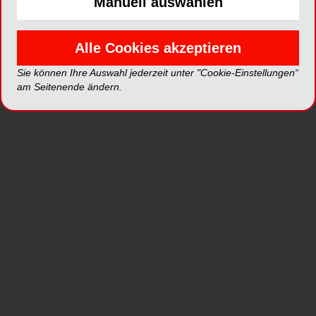
Manuell auswählen
Mit der richtigen Zahnreinigung können das
Risiko von Karies und Parodontitis reduziert und
Alle Cookies akzeptieren
Plaque entfernt werden. Die Auswahl der richtigen
Zahnbürste ist nicht einfach, da viele
Sie können Ihre Auswahl jederzeit unter "Cookie-Einstellungen“
am Seitenende ändern.
verschiedene Faktoren wie die Härte der Borsten,
Größe und Formen eine wichtige Rolle spielen.
Falsche Handhabung, wie z.B. zu festes
Aufdrücken der Zahnbürste, kann zu
Zahnfleischverletzungen führen. Eine gute
Alternative zur Handzahnbürste sind
Schallzahnbürsten.
Die neue
Prosonic micro 2
, aus dem miradent
Prophylaxesortiment, ist eine batteriebetriebene
Schallzahnbürste. Mit 30.000 Vibrationen pro
Minute reinigt sie effizienter die Zähne als