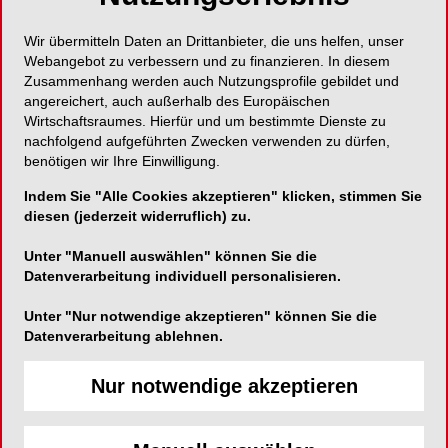
Schnell und einfach! Für eine gründliche
Wir übermitteln Daten an Drittanbieter, die uns helfen, unser
Webangebot zu verbessern und zu finanzieren. In diesem
Zahnreinigung.
Zusammenhang werden auch Nutzungsprofile gebildet und
angereichert, auch außerhalb des Europäischen
Wirtschaftsraumes. Hierfür und um bestimmte Dienste zu
nachfolgend aufgeführten Zwecken verwenden zu dürfen,
benötigen wir Ihre Einwilligung.
Hager & Werken GmbH & Co. KG
Ackerstraße 1
Indem Sie "Alle Cookies akzeptieren" klicken, stimmen Sie
diesen (jederzeit widerruflich) zu.
47269 Duisburg
Telefon:
0203-992690
Unter "Manuell auswählen" können Sie die
Datenverarbeitung individuell personalisieren.
Fax:
0203-299283
E-Mail:
info@hagerwerken.de
Unter "Nur notwendige akzeptieren" können Sie die
Datenverarbeitung ablehnen.
Website:
https://www.hagerwerken.de/
Nur notwendige akzeptieren