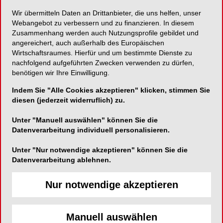
Wir übermitteln Daten an Drittanbieter, die uns helfen, unser
Schnelle und hochpräzise Bestimmung der
Webangebot zu verbessern und zu finanzieren. In diesem
Grundfarbe von natürlichen Zähnen!
Zusammenhang werden auch Nutzungsprofile gebildet und
angereichert, auch außerhalb des Europäischen
Wirtschaftsraumes. Hierfür und um bestimmte Dienste zu
nachfolgend aufgeführten Zwecken verwenden zu dürfen,
benötigen wir Ihre Einwilligung.
VITA Zahnfabrik H. Rauter GmbH & Co. KG
Indem Sie "Alle Cookies akzeptieren" klicken, stimmen Sie
Spitalgasse 3
diesen (jederzeit widerruflich) zu.
79713 Bad Säckingen
Unter "Manuell auswählen" können Sie die
Telefon:
07761-5620
Datenverarbeitung individuell personalisieren.
Fax:
07761-562299
Unter "Nur notwendige akzeptieren" können Sie die
E-Mail:
info@vita-zahnfabrik.com
Datenverarbeitung ablehnen.
Website:
https://www.vita-zahnfabrik.com
Zum Shop
Nur notwendige akzeptieren
Manuell auswählen