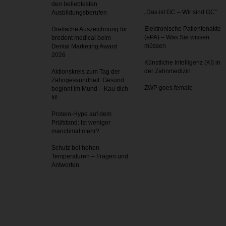
den beliebtesten
„Das ist GC – Wir sind GC“
Ausbildungsberufen
Elektronische Patientenakte
Dreifache Auszeichnung für
(ePA) – Was Sie wissen
bredent medical beim
müssen
Dental Marketing Award
2026
Künstliche Intelligenz (KI) in
der Zahnmedizin
Aktionskreis zum Tag der
Zahnges­sundheit: Gesund
ZWP goes female
beginnt im Mund – Kau dich
fit!
Protein-Hype auf dem
Prüfstand: Ist weniger
manchmal mehr?
Schutz bei hohen
Temperaturen – Fragen und
Antworten