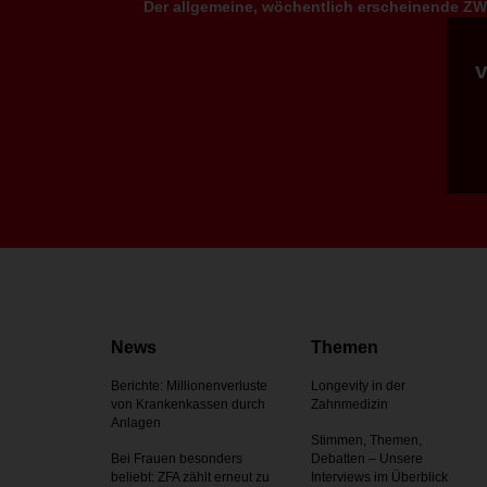
Der allgemeine, wöchentlich erscheinende ZWP
News
Themen
Berichte: Millionenverluste
Longevity in der
von Krankenkassen durch
Zahnmedizin
Anlagen
Stimmen, Themen,
Bei Frauen besonders
Debatten – Unsere
beliebt: ZFA zählt erneut zu
Interviews im Überblick