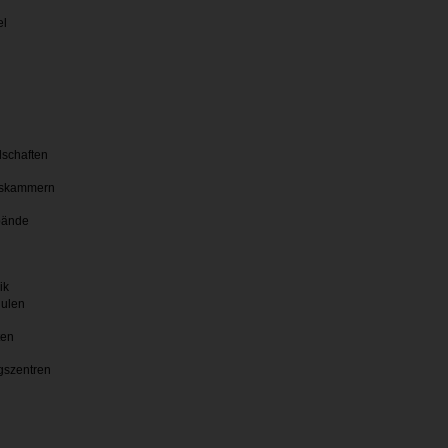
el
lschaften
skammern
bände
ik
hulen
ten
gszentren