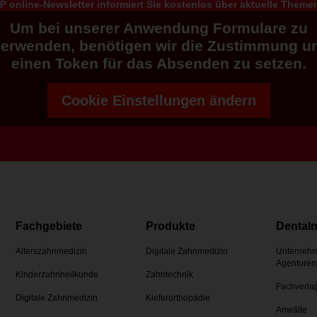
 online-Newsletter informiert Sie kostenlos über aktuelle Them
Um bei unserer Anwendung Formulare zu
verwenden, benötigen wir die Zustimmung u
einen Token für das Absenden zu setzen.
Cookie Einstellungen ändern
Fachgebiete
Produkte
Dental
Alterszahnmedizin
Digitale Zahnmedizin
Unternehm
Agenturen
Kinderzahnheilkunde
Zahntechnik
Fachverla
Digitale Zahnmedizin
Kieferorthopädie
Anwälte