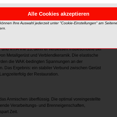
den Werkstoffen führen. Den Ausgleich dieser
abweichenden Wärmeausdehnungskoeffizienten (WAK),
Alle Cookies akzeptieren
 können Ihre Auswahl jederzeit unter "Cookie-Einstellungen“ am Seiten
ern.
ehr Sicherheit bei der Herstellung langfristig stabiler
nd VITA VM 13, denn er verbessert insbesondere bei
on Metallgerüst und Verblendkeramik. Die elastische
werden die WAK-bedingten Spannungen an der
n. Das Ergebnis: ein stabiler Verbund zwischen Gerüst
Langzeiterfolg der Restauration.
das Anmischen überflüssig. Die optimal voreingestellte
bende Verarbeitungs- und Brenneigenschaften,
part Zeit.