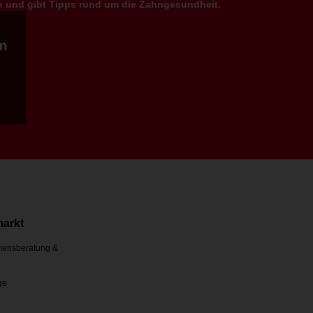
en und gibt Tipps rund um die Zahngesundheit.
m
markt
ensberatung &
ge