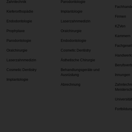
Zahntechnik
Parodontologie
Fachhand
Kieferorthopädie
Implantologie
Firmen
Endodontologie
Laserzahnmedizin
KZVen
Prophylaxe
Oralchirurgie
Kammern
Parodontologie
Endodontologie
Fachgesel
Oralchirurgie
Cosmetic Dentistry
Handwerk
Laserzahnmedizin
Ästhetische Chirurgie
Berufsver
Cosmetic Dentistry
Behandlungsgeräte und
Ausrüstung
Innungen
Implantologie
Abrechnung
Zahntechn
Meistersc
Universitä
Fortbildun