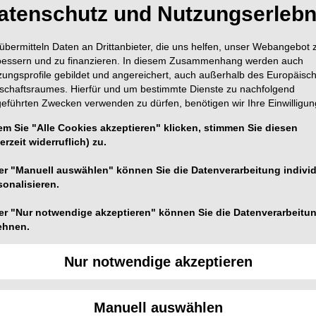
atenschutz und Nutzungserlebn
übermitteln Daten an Drittanbieter, die uns helfen, unser Webangebot 
bessern und zu finanzieren. In diesem Zusammenhang werden auch
zungsprofile gebildet und angereichert, auch außerhalb des Europäisc
tschaftsraumes. Hierfür und um bestimmte Dienste zu nachfolgend
geführten Zwecken verwenden zu dürfen, benötigen wir Ihre Einwilligun
heit und erzielt eine verbesserte Ästhetik bei der
em Sie "Alle Cookies akzeptieren" klicken, stimmen Sie diesen
erzeit widerruflich) zu.
NP: Non-Precious, engl. für unedel). Durch den
st und Verblendkeramik hilft der neue VITA NP BOND
er "Manuell auswählen" können Sie die Datenverarbeitung individ
AK-Spannungen zwischen Legierung und Keramik
sonalisieren.
er "Nur notwendige akzeptieren" können Sie die Datenverarbeitu
ehnen.
Nur notwendige akzeptieren
er Legierungen auf Kobalt-Chrom-Basis (CoCr) gehört
 wieder kommt es zu Rückmeldungen von Anwendern,
dem Keramikbrand zu Ausfällen, wie Sprüngen, kommt.
Manuell auswählen
erschiede im thermischen Verhalten von Keramik und