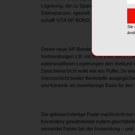
Legierung, die zu Spannungen zwischen bei
Diskrepanzen, speziell der voneinander 
schafft VITA NP BOND.
Sie
änd
Dieser neue NP-Bonder gibt Zahntechnikern m
Verblendungen z.B. mit VITA VMK MASTER u
edelmetallfreien Legierungen den Verbund v
Zwischenschicht wirkt wie ein Puffer. So 
Grenzschicht beider Werkstoffe ausgegliche
und Keramik als zuverlässige Basis für den 
Die gebrauchsfertige Paste macht nicht nur 
Konsistenz gewährleistet zudem gleichblei
vermeidet Fehler bei der Anwendung – und s