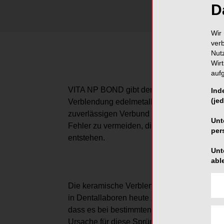
D
Wir 
ver
Nut
Wir
auf
VITA NP BOND gibt dem Anwender mehr Sicher
Ind
(jed
Verblendung edelmetallfreier Legierungen (
zuverlässigen Verbund zwischen Metallgerü
Unt
Fehler zu vermeiden, die aufgrund von W
per
entstehen.
Unt
abl
Die keramische Verblendung edelmetallfrei
in Dentallaboren heute zum Alltag. Immer
dass es bei bestimmten Legierungen nach 
Ursache für diese Sprünge sind häufig Unt