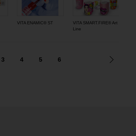
VITA ENAMIC® ST
VITA SMART.FIRE® Art
VIT
Line
3
4
5
6