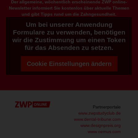
Der allgemeine, wöchentlich erscheinende ZWP online-
Newsletter informiert Sie kostenlos über aktuelle Themen
und gibt Tipps rund um die Zahngesundheit.
Um bei unserer Anwendung
Formulare zu verwenden, benötigen
wir die Zustimmung um einen Token
für das Absenden zu setzen.
Cookie Einstellungen ändern
Partnerportale
www.zwpstudyclub.de
www.dental-tribune.com
www.designpreis.org
www.oemus.com