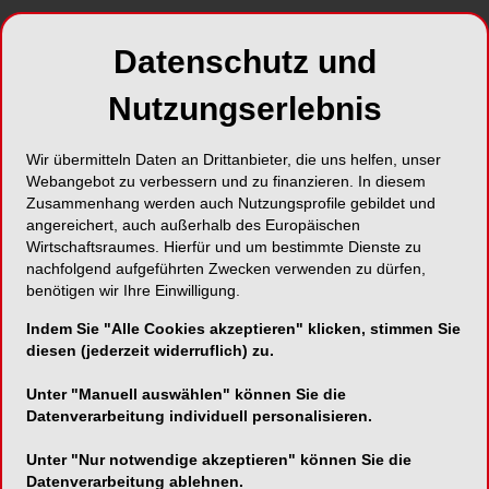
Effizienz und Brillanz nach dem ästhetischen
Datenschutz und
Regelwerk
Nutzungserlebnis
Wir übermitteln Daten an Drittanbieter, die uns helfen, unser
VITA Zahnfabrik H. Rauter GmbH & Co. KG
Webangebot zu verbessern und zu finanzieren. In diesem
Zusammenhang werden auch Nutzungsprofile gebildet und
Spitalgasse 3
angereichert, auch außerhalb des Europäischen
79713 Bad Säckingen
Wirtschaftsraumes. Hierfür und um bestimmte Dienste zu
nachfolgend aufgeführten Zwecken verwenden zu dürfen,
Telefon:
07761-5620
benötigen wir Ihre Einwilligung.
Fax:
07761-562299
Indem Sie "Alle Cookies akzeptieren" klicken, stimmen Sie
E-Mail:
info@vita-zahnfabrik.com
diesen (jederzeit widerruflich) zu.
Website:
https://www.vita-zahnfabrik.com
Unter "Manuell auswählen" können Sie die
Zum Shop
Datenverarbeitung individuell personalisieren.
Unter "Nur notwendige akzeptieren" können Sie die
Datenverarbeitung ablehnen.