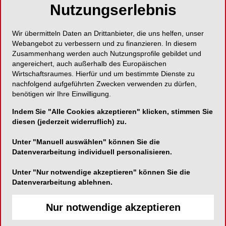
Nutzungserlebnis
Keramik-Fluid für hohe Prozesssicherheit.
Wir übermitteln Daten an Drittanbieter, die uns helfen, unser
Webangebot zu verbessern und zu finanzieren. In diesem
Zusammenhang werden auch Nutzungsprofile gebildet und
angereichert, auch außerhalb des Europäischen
VITA Zahnfabrik H. Rauter GmbH & Co. KG
Wirtschaftsraumes. Hierfür und um bestimmte Dienste zu
Spitalgasse 3
nachfolgend aufgeführten Zwecken verwenden zu dürfen,
benötigen wir Ihre Einwilligung.
79713 Bad Säckingen
Indem Sie "Alle Cookies akzeptieren" klicken, stimmen Sie
Telefon:
07761-5620
diesen (jederzeit widerruflich) zu.
Fax:
07761-562299
Unter "Manuell auswählen" können Sie die
E-Mail:
info@vita-zahnfabrik.com
Datenverarbeitung individuell personalisieren.
Website:
https://www.vita-zahnfabrik.com
Zum Shop
Unter "Nur notwendige akzeptieren" können Sie die
Datenverarbeitung ablehnen.
Nur notwendige akzeptieren