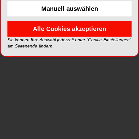
Manuell auswählen
Längere Modellierfähigkeit seiner
Keramikmassen bietet dem Zahntechniker
speziell bei großspannigen Arbeiten klare
Alle Cookies akzeptieren
Vorteile. Bleibt die Masse beim Schichten zudem
geschmeidig, ohne Standfestigkeit einzubüßen,
Sie können Ihre Auswahl jederzeit unter "Cookie-Einstellungen“
am Seitenende ändern.
sind wichtige Kriterien für ein optimales
Schichtergebnis erfüllt.
VITA MODELLING FLUID RS erfüllt diese
Anforderungen und sorgt dank geringerer
Schrumpfung während des Brandes für hohe
Prozesssicherheit. Erfahrene Keramiker wissen,
wie wichtig die richtige Steuerung des
Feuchtegehalts der Keramik für das Gelingen
einer ausgedehnten Keramikrestauration ist: Ist
die Masse zu trocken, reißt sie, ist sie zu nass,