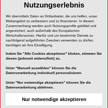
Nutzungserlebnis
Kontrollierter Färbeprozess sorgt für einheitliche
Farbqualität!
Wir übermitteln Daten an Drittanbieter, die uns helfen, unser
Webangebot zu verbessern und zu finanzieren. In diesem
Zusammenhang werden auch Nutzungsprofile gebildet und
angereichert, auch außerhalb des Europäischen
Wirtschaftsraumes. Hierfür und um bestimmte Dienste zu
VITA Zahnfabrik H. Rauter GmbH & Co. KG
nachfolgend aufgeführten Zwecken verwenden zu dürfen,
benötigen wir Ihre Einwilligung.
Spitalgasse 3
79713 Bad Säckingen
Indem Sie "Alle Cookies akzeptieren" klicken, stimmen Sie
diesen (jederzeit widerruflich) zu.
Telefon:
07761-5620
Unter "Manuell auswählen" können Sie die
Fax:
07761-562299
Datenverarbeitung individuell personalisieren.
E-Mail:
info@vita-zahnfabrik.com
Website:
https://www.vita-zahnfabrik.com
Unter "Nur notwendige akzeptieren" können Sie die
Datenverarbeitung ablehnen.
Zum Shop
Nur notwendige akzeptieren