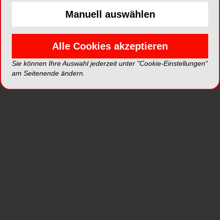
Manuell auswählen
Im März 2013 wird das DISC-Sortiment rund um
das Yttrium-teilstabilisierte Zirkoniumdioxid VITA
Alle Cookies akzeptieren
In-Ceram YZ für die dentale CAD/CAM-
Sie können Ihre Auswahl jederzeit unter "Cookie-Einstellungen“
Bearbeitung durch zusätzliche Varianten
am Seitenende ändern.
erweitert. Neu eingeführt werden die VITA In-
Ceram YZ DISC Color und die VITA YZ DISC HT.
Mit den neuen Discs erfüllt VITA die aktuellen
Anwenderbedürfnisse und erleichtert die
Herstellung von hochwertigen Restaurationen von
Patienten-individueller Ästhetik mit seinem
bewährten Zirkoniumdioxid.
Die VITA In-Ceram YZ DISC ist monochrom
voreingefärbt verfügbar. Der kontrollierte
Färbeprozess nach Industriestandards sorgt für