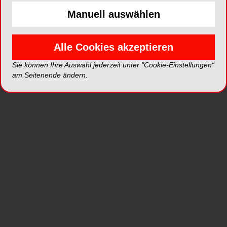
Manuell auswählen
Neue VITA Software bezieht Patienten in die
Zahnersatzplanung mit ein
Alle Cookies akzeptieren
Patienten, die eine Prothese bekommen, haben
meist einen längeren Leidensweg hinter sich und
Sie können Ihre Auswahl jederzeit unter "Cookie-Einstellungen“
am Seitenende ändern.
die Vorbehalte gegenüber „künstlichen Zähnen“
sind groß. Ob der Ersatz auch passt? Wie sieht
mein Gesicht aus, wenn ich mit der Prothese
lache? Und erkennen Außenstehende, dass ich
ein Gebiss trage? Die Aufgabe des
Zahnarztes/Zahntechnikers ist es, diese Ängste
zu nehmen und dem Patienten zu vermitteln, dass
er mit den „neuen Dritten“ nicht nur Funktionalität,
sondern auch Lebensqualität zurückbekommt.
Doch dies ist nicht immer leicht, denn Worte sind
nie so aussagekräftig wie ein Bild. Die VITA
Zahnfabrik hat daher eine neue Software zur
Unterstützung der Kommunikation zwischen