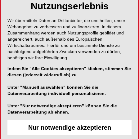
Nutzungserlebnis
Den eigenen Zahnersatz aktiv mitgestalten!
Wir übermitteln Daten an Drittanbieter, die uns helfen, unser
Webangebot zu verbessern und zu finanzieren. In diesem
Zusammenhang werden auch Nutzungsprofile gebildet und
angereichert, auch außerhalb des Europäischen
VITA Zahnfabrik H. Rauter GmbH & Co. KG
Wirtschaftsraumes. Hierfür und um bestimmte Dienste zu
Spitalgasse 3
nachfolgend aufgeführten Zwecken verwenden zu dürfen,
benötigen wir Ihre Einwilligung.
79713 Bad Säckingen
Indem Sie "Alle Cookies akzeptieren" klicken, stimmen Sie
Telefon:
07761-5620
diesen (jederzeit widerruflich) zu.
Fax:
07761-562299
Unter "Manuell auswählen" können Sie die
E-Mail:
info@vita-zahnfabrik.com
Datenverarbeitung individuell personalisieren.
Website:
https://www.vita-zahnfabrik.com
Zum Shop
Unter "Nur notwendige akzeptieren" können Sie die
Datenverarbeitung ablehnen.
Nur notwendige akzeptieren