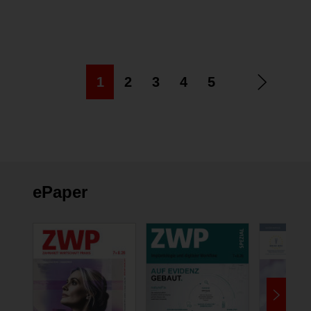
1
2
3
4
5
ePaper