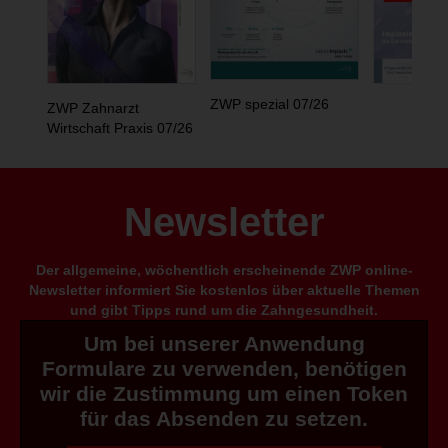
ZWP spezial 07/26
ZWP Zahnarzt
Wirtschaft Praxis 07/26
Newsletter
Der allgemeine, wöchentlich erscheinende ZWP online-
Newsletter informiert Sie kostenlos über aktuelle Themen
und gibt Tipps rund um die Zahngesundheit.
Um bei unserer Anwendung
Formulare zu verwenden, benötigen
wir die Zustimmung um einen Token
für das Absenden zu setzen.