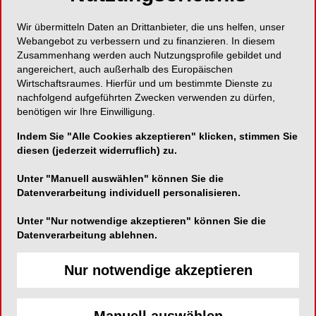
Wir übermitteln Daten an Drittanbieter, die uns helfen, unser
Kunstvoll und flexibel brennen im digitalen
Webangebot zu verbessern und zu finanzieren. In diesem
Workflow
Zusammenhang werden auch Nutzungsprofile gebildet und
angereichert, auch außerhalb des Europäischen
Wirtschaftsraumes. Hierfür und um bestimmte Dienste zu
nachfolgend aufgeführten Zwecken verwenden zu dürfen,
benötigen wir Ihre Einwilligung.
VITA Zahnfabrik H. Rauter GmbH & Co. KG
Spitalgasse 3
Indem Sie "Alle Cookies akzeptieren" klicken, stimmen Sie
diesen (jederzeit widerruflich) zu.
79713 Bad Säckingen
Unter "Manuell auswählen" können Sie die
Telefon:
07761-5620
Datenverarbeitung individuell personalisieren.
Fax:
07761-562299
E-Mail:
info@vita-zahnfabrik.com
Unter "Nur notwendige akzeptieren" können Sie die
Datenverarbeitung ablehnen.
Website:
https://www.vita-zahnfabrik.com
Zum Shop
Nur notwendige akzeptieren
Manuell auswählen