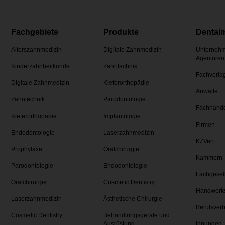
Fachgebiete
Produkte
Dental
Alterszahnmedizin
Digitale Zahnmedizin
Unternehm
Agenturen
Kinderzahnheilkunde
Zahntechnik
Fachverla
Digitale Zahnmedizin
Kieferorthopädie
Anwälte
Zahntechnik
Parodontologie
Fachhand
Kieferorthopädie
Implantologie
Firmen
Endodontologie
Laserzahnmedizin
KZVen
Prophylaxe
Oralchirurgie
Kammern
Parodontologie
Endodontologie
Fachgesel
Oralchirurgie
Cosmetic Dentistry
Handwerk
Laserzahnmedizin
Ästhetische Chirurgie
Berufsver
Cosmetic Dentistry
Behandlungsgeräte und
Ausrüstung
Innungen