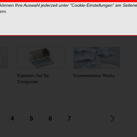
 können Ihre Auswahl jederzeit unter "Cookie-Einstellungen“ am Seiten
ern.
tern und spiegeln nicht die Meinung der Redaktion wider.
Dental
Experten-Set für
Kronentrenner Rocky
EnD
Composite
4
5
6
7