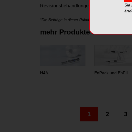
Sie
Revisionsbehandlungen.
änd
*Die Beiträge in dieser Rubrik stammen von den Anbie
mehr Produkte von Komet 
H4A
EnPack und EnFill
1
2
3