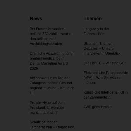
News
Themen
Bei Frauen besonders
Longevity in der
beliebt: ZFA zählt erneut zu
Zahnmedizin
den beliebtesten
Stimmen, Themen,
Ausbildungsberufen
Debatten – Unsere
Dreifache Auszeichnung für
Interviews im Überblick
bredent medical beim
„Das ist GC – Wir sind GC“
Dental Marketing Award
2026
Elektronische Patientenakte
(ePA) – Was Sie wissen
Aktionskreis zum Tag der
müssen
Zahnges­sundheit: Gesund
beginnt im Mund – Kau dich
Künstliche Intelligenz (KI) in
fit!
der Zahnmedizin
Protein-Hype auf dem
ZWP goes female
Prüfstand: Ist weniger
manchmal mehr?
Schutz bei hohen
Temperaturen – Fragen und