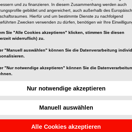
bessern und zu finanzieren. In diesem Zusammenhang werden auch
zungsprofile gebildet und angereichert, auch außerhalb des Europäisc
tschaftsraumes. Hierfür und um bestimmte Dienste zu nachfolgend
geführten Zwecken verwenden zu dürfen, benötigen wir Ihre Einwilligun
em Sie "Alle Cookies akzeptieren" klicken, stimmen Sie diesen
erzeit widerruflich) zu.
er "Manuell auswählen" können Sie die Datenverarbeitung individ
 für die Präparation der endodontischen
sonalisieren.
igen Zähnen die Kanäle nicht sofort zu finden und
 Isthmus über einen Teil oder die gesamte Länge
er "Nur notwendige akzeptieren" können Sie die Datenverarbeitu
ehnen.
r mit all seinen Spezialeigenschaften an. Der lange,
 am Instrument vorbei in die Zugangskavität.
Nur notwendige akzeptieren
omie, die substanzschonende Eröffnung der
 obliterierten Kanälen werden dadurch erleichtert.
Manuell auswählen
34 mm) und jeweils sechs Größen 004, 006, 008, 010,
ng ermöglicht ein druckloses und substanzschonendes
4670 nutzen. Für Endo-Spezialisten eignen sich dagegen
Alle Cookies akzeptieren
rbeiten unter dem Mikroskop und auch bei