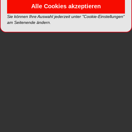
Wenn man Prothesenbasiskunststoffe mit
Alle Cookies akzeptieren
rotierenden Werkzeugen bearbeitet, neigen sie
bei zu hohen örtlichen Temperaturen manchmal
Sie können Ihre Auswahl jederzeit unter "Cookie-Einstellungen“
am Seitenende ändern.
zum Anschmelzen oder zum Quellen. Die beim
Ausarbeiten entstehende Hitze muss daher
möglichst minimiert werden. Die wichtigste
Voraussetzung dafür liefern scharfe Werkzeuge.
Der neue Hartmetallfräser von KOMET/GEBR.
BRASSELER für Kunststoffe besitzt daher eine
ACR-Kreuzverzahnung. Diese Verzahnung ist
schnittfreudig, aber dennoch leicht führbar, denn
sie hakelt nicht auf der Oberfläche des
Kunststoffs. Äußerlich kann man den neuen
ACRFräser mit seiner bewährten, balligen Form
durch einen orangefarbenen Ring gut von
anderen Kreuzverzahnungen unterscheiden.
Idealerweise kombiniert man diesen mit einem
Fräser in EQ-Verzahnung. Dabei nutzt man den
ACR-Fräser mit seiner höheren Schnittfreudigkeit