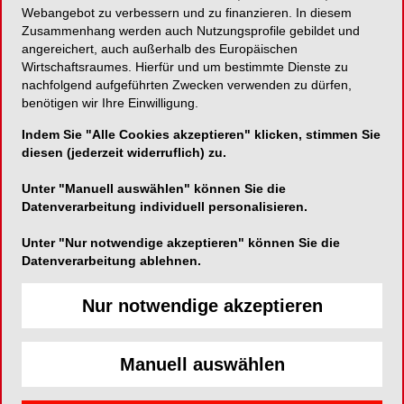
Webangebot zu verbessern und zu finanzieren. In diesem
Zusammenhang werden auch Nutzungsprofile gebildet und
Ein ganz neues Schnittgefühl
angereichert, auch außerhalb des Europäischen
Wirtschaftsraumes. Hierfür und um bestimmte Dienste zu
nachfolgend aufgeführten Zwecken verwenden zu dürfen,
benötigen wir Ihre Einwilligung.
Komet Dental
Indem Sie "Alle Cookies akzeptieren" klicken, stimmen Sie
Trophagener Weg 25
diesen (jederzeit widerruflich) zu.
32657 Lemgo
Unter "Manuell auswählen" können Sie die
Telefon:
0800 7701700
Datenverarbeitung individuell personalisieren.
Fax:
05261-701289
Unter "Nur notwendige akzeptieren" können Sie die
E-Mail:
info@kometdental.de
Datenverarbeitung ablehnen.
Website:
http://www.kometdental.de
Nur notwendige akzeptieren
Zum Shop
Manuell auswählen