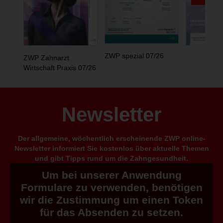
ZWP spezial 07/26
ZWP Zahnarzt
Wirtschaft Praxis 07/26
Newsletter
Der allgemeine, wöchentlich erscheinende ZWP online-
Newsletter informiert Sie kostenlos über aktuelle Themen
und gibt Tipps rund um die Zahngesundheit.
Um bei unserer Anwendung
Formulare zu verwenden, benötigen
wir die Zustimmung um einen Token
für das Absenden zu setzen.