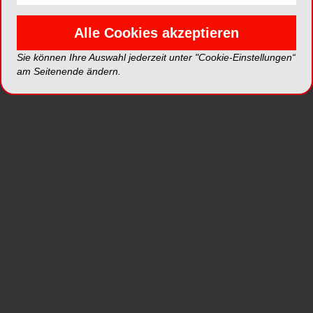
Soft-Cutter mit schonendem Prinzip
Alle Cookies akzeptieren
Sie können Ihre Auswahl jederzeit unter "Cookie-Einstellungen“
am Seitenende ändern.
Die Fräser von KOMET sind für extreme Schärfe
und lang anhaltende Schnitt­freudigkeit bekannt.
Beim Soft Cutter (SC1.104.055) für KFO-
Apparaturen und anderen Teilen mit Kunststoff-
Metall-Übergängen hingegen schlägt der
Spezialist für rotierende Instrumente bewusst
einen anderen Weg ein.
Der Grund für das schonende Prinzip der Soft-
Cutter: Bei kieferorthopädischen Apparaturen mit
Drähten, Klammerprovisorien oder Teilprothesen
ist es besonders ärgerlich, wenn beim letzten