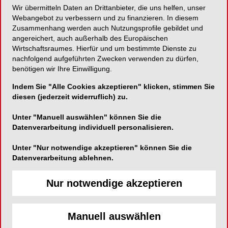
Wir übermitteln Daten an Drittanbieter, die uns helfen, unser
Webangebot zu verbessern und zu finanzieren. In diesem
Mehr Platz für mehr Präzision
Zusammenhang werden auch Nutzungsprofile gebildet und
angereichert, auch außerhalb des Europäischen
Wirtschaftsraumes. Hierfür und um bestimmte Dienste zu
nachfolgend aufgeführten Zwecken verwenden zu dürfen,
Komet Dental
benötigen wir Ihre Einwilligung.
Trophagener Weg 25
Indem Sie "Alle Cookies akzeptieren" klicken, stimmen Sie
32657 Lemgo
diesen (jederzeit widerruflich) zu.
Telefon:
0800 7701700
Unter "Manuell auswählen" können Sie die
Datenverarbeitung individuell personalisieren.
Fax:
05261-701289
E-Mail:
info@kometdental.de
Unter "Nur notwendige akzeptieren" können Sie die
Datenverarbeitung ablehnen.
Website:
http://www.kometdental.de
Zum Shop
Nur notwendige akzeptieren
Manuell auswählen