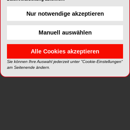
Kronen sind schon lange etabliert. Aber in einigen
Nur notwendige akzeptieren
Fällen könnte minimalinvasiver mit
Okklusionsonlays (auch „Table Tops“ genannt)
vorgegangen werden. Für solch eine Präparation
Manuell auswählen
bietet Komet ausgeklügelte Spezialinstrumente
an, zusammengefasst im Set 4665/ST.
Alle Cookies akzeptieren
Eine Kronenpräparation verursacht erhebliche
Sie können Ihre Auswahl jederzeit unter "Cookie-Einstellungen“
Zahnhartsubstanzverluste, die bis zu 68,8%
am Seitenende ändern.
betragen können. Auch eine Stellungnahme der
DGPro besagt, dass jeder Überkronung das
Risiko des Vitalitätsverlustes innewohnt. Zur
Versorgung okklusaler Zahnhartsubstanzdefekte
im Seitenzahnbereich sind Okklusionsonlays als
neue minimalinvasive Behandlungsalternative
eingeführt. Die Instrumentierung stellte sich bis
dato aber technisch schwierig dar. Gemeinsam
mit Priv.-Dozent Dr. M. Oliver Ahlers und Prof. Dr.