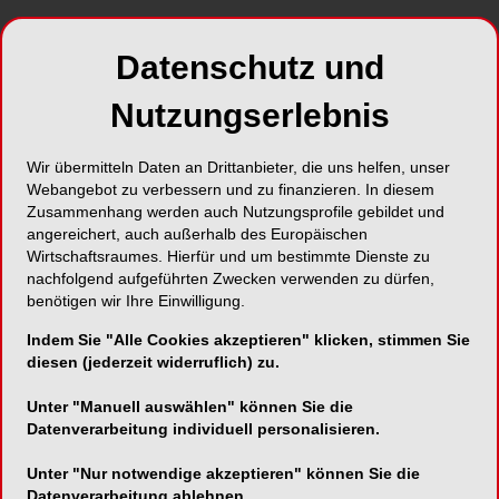
Die innovative Alternative zur Krone
Datenschutz und
Nutzungserlebnis
Komet Dental
Wir übermitteln Daten an Drittanbieter, die uns helfen, unser
Trophagener Weg 25
Webangebot zu verbessern und zu finanzieren. In diesem
Zusammenhang werden auch Nutzungsprofile gebildet und
32657 Lemgo
angereichert, auch außerhalb des Europäischen
Telefon:
0800 7701700
Wirtschaftsraumes. Hierfür und um bestimmte Dienste zu
nachfolgend aufgeführten Zwecken verwenden zu dürfen,
Fax:
05261-701289
benötigen wir Ihre Einwilligung.
E-Mail:
info@kometdental.de
Indem Sie "Alle Cookies akzeptieren" klicken, stimmen Sie
Website:
http://www.kometdental.de
diesen (jederzeit widerruflich) zu.
Zum Shop
Unter "Manuell auswählen" können Sie die
Datenverarbeitung individuell personalisieren.
Unter "Nur notwendige akzeptieren" können Sie die
Datenverarbeitung ablehnen.