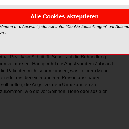
esigen Nadel – diesen beiden Szenarien können sich
Alle Cookies akzeptieren
tellen. Das kürzlich eröffnete Institut will seine
 können Ihre Auswahl jederzeit unter "Cookie-Einstellungen“ am Seiten
anführen und durch direkte Konfrontation damit helfen,
ern.
nen zu lassen, gibt es den Zahnarztbesuch sogar mit
n sich Menschen bestimmte
sam in ihren Angstsituationen anwenden. Teilnehmer
ual Reality so Schritt für Schritt auf die Behandlung
hen zu müssen. Häufig rührt die Angst vor dem Zahnarzt
die Patienten nicht sehen können, was in ihrem Mund
Prozedur erst bei einer anderen Person anschauen,
 soll helfen, die Angst vor dem Unbekannten zu
nzukommen, wie die vor Spinnen, Höhe oder sozialen