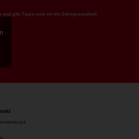
en und gibt Tipps rund um die Zahngesundheit.
m
markt
ensberatung &
ge