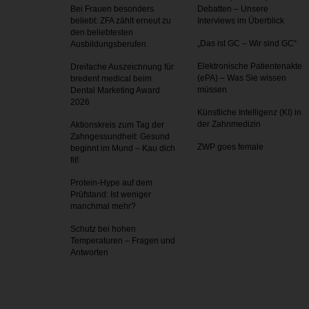
Bei Frauen besonders
Debatten – Unsere
beliebt: ZFA zählt erneut zu
Interviews im Überblick
den beliebtesten
„Das ist GC – Wir sind GC“
Ausbildungsberufen
Elektronische Patientenakte
Dreifache Auszeichnung für
(ePA) – Was Sie wissen
bredent medical beim
müssen
Dental Marketing Award
2026
Künstliche Intelligenz (KI) in
der Zahnmedizin
Aktionskreis zum Tag der
Zahnges­sundheit: Gesund
ZWP goes female
beginnt im Mund – Kau dich
fit!
Protein-Hype auf dem
Prüfstand: Ist weniger
manchmal mehr?
Schutz bei hohen
Temperaturen – Fragen und
Antworten