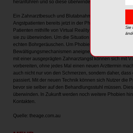
heranführen und so diese überwinden.
Ein Zahnarztbesuch und Blutabnahme inklusive einer ri
Angstpatienten bereits jetzt in der Phobieklinik in Sydney s
Sie
Patienten mithilfe von Virtual Reality an ihre Ängste her
änd
sie zu überwinden. Um die Situation noch realer erschei
echten Bohrgeräuschen. Um Phobien abzulegen, müsse
Bewältigungsmechanismen aneignen und diese dann lang
mit einer ausgeprägten Zahnarztangst können sich mit Virt
vorbereiten, ohne jedes Mal einen neuen Arzttermin mac
auch nicht nur von den Schmerzen, sondern daher, dass 
passiert. Mit der neuen Technik können sich Nutzer die 
bevor sie selber auf den Behandlungsstuhl müssen. Dies
überwinden. In Zukunft werden noch weitere Phobien hi
Kontakten.
Quelle: theage.com.au