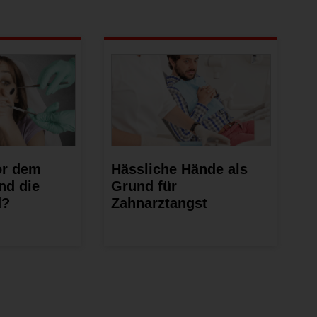
or dem
Hässliche Hände als
nd die
Grund für
d?
Zahnarztangst