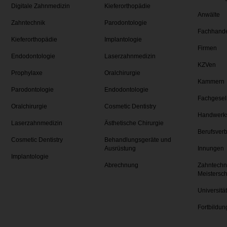
Digitale Zahnmedizin
Kieferorthopädie
Anwälte
Zahntechnik
Parodontologie
Fachhand
Kieferorthopädie
Implantologie
Firmen
Endodontologie
Laserzahnmedizin
KZVen
Prophylaxe
Oralchirurgie
Kammern
Parodontologie
Endodontologie
Fachgesel
Oralchirurgie
Cosmetic Dentistry
Handwerk
Laserzahnmedizin
Ästhetische Chirurgie
Berufsver
Cosmetic Dentistry
Behandlungsgeräte und
Ausrüstung
Innungen
Implantologie
Abrechnung
Zahntechn
Meistersc
Universitä
Fortbildun