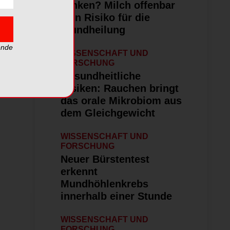
trinken? Milch offenbar
kein Risiko für die
Wundheilung
ende
WISSENSCHAFT UND
FORSCHUNG
Gesundheitliche
Risiken: Rauchen bringt
das orale Mikrobiom aus
dem Gleichgewicht
WISSENSCHAFT UND
FORSCHUNG
Neuer Bürstentest
erkennt
Mundhöhlenkrebs
innerhalb einer Stunde
WISSENSCHAFT UND
FORSCHUNG