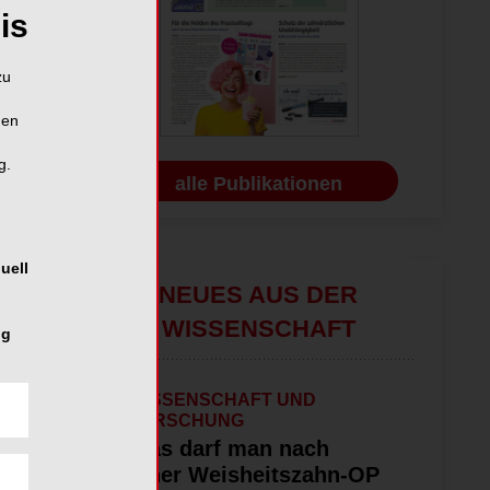
is
zu
hen
g.
alle Publikationen
uell
NEUES AUS DER
WISSENSCHAFT
ng
WISSENSCHAFT UND
FORSCHUNG
Was darf man nach
einer Weisheitszahn-OP