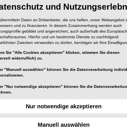
atenschutz und Nutzungserlebn
übermitteln Daten an Drittanbieter, die uns helfen, unser Webangebot 
bessern und zu finanzieren. In diesem Zusammenhang werden auch
zungsprofile gebildet und angereichert, auch außerhalb des Europäisc
tschaftsraumes. Hierfür und um bestimmte Dienste zu nachfolgend
geführten Zwecken verwenden zu dürfen, benötigen wir Ihre Einwilligun
em Sie "Alle Cookies akzeptieren" klicken, stimmen Sie diesen
erzeit widerruflich) zu.
er "Manuell auswählen" können Sie die Datenverarbeitung individ
sonalisieren.
er "Nur notwendige akzeptieren" können Sie die Datenverarbeitu
ehnen.
Foto: © satura_ – fotolia.com
Nur notwendige akzeptieren
 manchen hat sich diese Angst aber schon zu einer
ltermine werden oft nicht wahrgenommen. Um den
tual Reality an die ihnen angsteinflößenden Situationen
Manuell auswählen