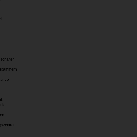
el
lschaften
skammern
bände
ik
hulen
ten
gszentren