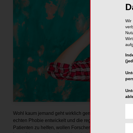
D
Wir 
ver
Nut
Wir
auf
Ind
(jed
Unt
per
Unt
abl
Wohl kaum jemand geht wirklich gerne zum Zahnarzt. Bei
echten Phobie entwickelt und die regelmäßigen Kontrol
Patienten zu helfen, wollen Forscher sie mithilfe von Vir