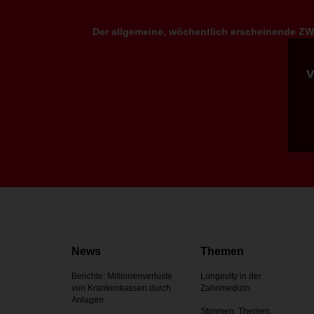
Der allgemeine, wöchentlich erscheinende ZWP
News
Themen
Berichte: Millionenverluste
Longevity in der
von Krankenkassen durch
Zahnmedizin
Anlagen
Stimmen, Themen,