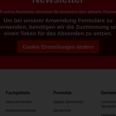
 online-Newsletter informiert Sie kostenlos über aktuelle Them
Um bei unserer Anwendung Formulare zu
verwenden, benötigen wir die Zustimmung u
einen Token für das Absenden zu setzen.
Cookie Einstellungen ändern
Fachgebiete
Produkte
Dental
Alterszahnmedizin
Digitale Zahnmedizin
Unternehm
Agenturen
Kinderzahnheilkunde
Zahntechnik
Fachverla