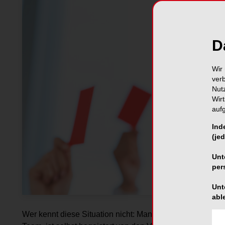
D
Wir 
ver
Nut
Wir
auf
Ind
(jed
Unt
per
Unt
abl
Wer kennt diese Situation nicht: Man hat als Praxisinhab