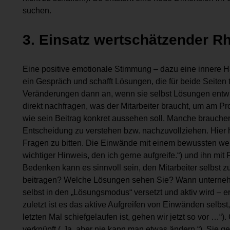
suchen.
3. Einsatz wertschätzender Rh
Eine positive emotionale Stimmung – dazu eine innere Halt
ein Gespräch und schafft Lösungen, die für beide Seiten 
Veränderungen dann an, wenn sie selbst Lösungen entwi
direkt nachfragen, was der Mitarbeiter braucht, um am Pr
wie sein Beitrag konkret aussehen soll. Manche brauche
Entscheidung zu verstehen bzw. nachzuvollziehen. Hier hi
Fragen zu bitten. Die Einwände mit einem bewussten we
wichtiger Hinweis, den ich gerne aufgreife.“) und ihn mit
Bedenken kann es sinnvoll sein, den Mitarbeiter selbst z
beitragen? Welche Lösungen sehen Sie? Wann unternehme
selbst in den „Lösungsmodus“ versetzt und aktiv wird – 
zuletzt ist es das aktive Aufgreifen von Einwänden selbst
letzten Mal schiefgelaufen ist, gehen wir jetzt so vor …“
verknüpft („Ja, aber nie kann man etwas ändern.“). Sie g