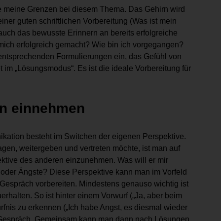
kenne meine Grenzen bei diesem Thema. Das Gehirn wird
iner guten schriftlichen Vorbereitung (Was ist mein
uch das bewusste Erinnern an bereits erfolgreiche
mich erfolgreich gemacht? Wie bin ich vorgegangen?
 entsprechenden Formulierungen ein, das Gefühl von
et im „Lösungsmodus“. Es ist die ideale Vorbereitung für
en einnehmen
ation besteht im Switchen der eigenen Perspektive.
gen, weitergeben und vertreten möchte, ist man auf
spektive des anderen einzunehmen. Was will er mir
e oder Ängste? Diese Perspektive kann man im Vorfeld
Gespräch vorbereiten. Mindestens genauso wichtig ist
rhalten. So ist hinter einem Vorwurf („Ja, aber beim
dürfnis zu erkennen („Ich habe Angst, es diesmal wieder
 im Gespräch. Gemeinsam kann man dann nach Lösungen