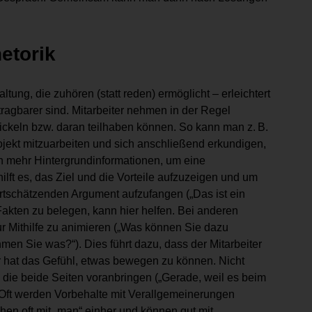
etorik
ung, die zuhören (statt reden) ermöglicht – erleichtert
tragbarer sind. Mitarbeiter nehmen in der Regel
ckeln bzw. daran teilhaben können. So kann man z. B.
ojekt mitzuarbeiten und sich anschließend erkundigen,
n mehr Hintergrundinformationen, um eine
lft es, das Ziel und die Vorteile aufzuzeigen und um
rtschätzenden Argument aufzufangen („Das ist ein
 Fakten zu belegen, kann hier helfen. Bei anderen
ur Mithilfe zu animieren („Was können Sie dazu
n Sie was?“). Dies führt dazu, dass der Mitarbeiter
er hat das Gefühl, etwas bewegen zu können. Nicht
, die beide Seiten voranbringen („Gerade, weil es beim
). Oft werden Vorbehalte mit Verallgemeinerungen
ehen oft mit „man“ einher und können gut mit