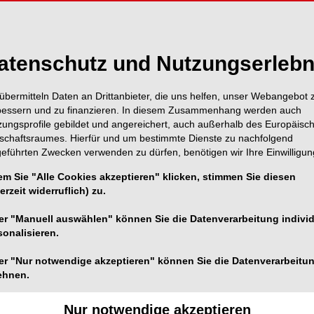
atenschutz und Nutzungserlebn
übermitteln Daten an Drittanbieter, die uns helfen, unser Webangebot 
bessern und zu finanzieren. In diesem Zusammenhang werden auch
zungsprofile gebildet und angereichert, auch außerhalb des Europäisc
tschaftsraumes. Hierfür und um bestimmte Dienste zu nachfolgend
geführten Zwecken verwenden zu dürfen, benötigen wir Ihre Einwilligun
em Sie "Alle Cookies akzeptieren" klicken, stimmen Sie diesen
erzeit widerruflich) zu.
er "Manuell auswählen" können Sie die Datenverarbeitung individ
sonalisieren.
er "Nur notwendige akzeptieren" können Sie die Datenverarbeitu
ehnen.
er eine neue Idee, weiß um deren Vorteile für das ganze
Nur notwendige akzeptieren