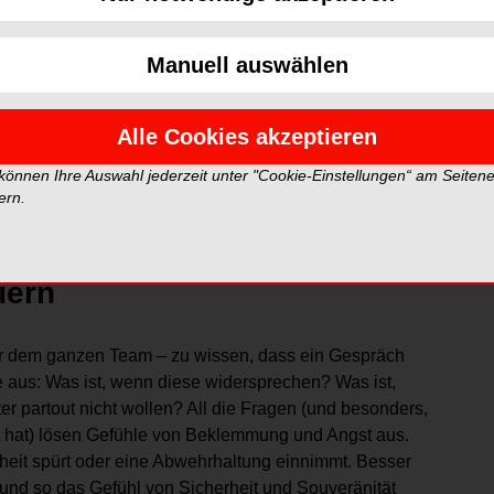
damit einhergehen, und stellt diese überzeugt vor. Doch
lierung „Ja, aber …“ beginnen. Wie kann damit
punkt, ohne den Gegenüber zu überrumpeln? Wie kann
Manuell auswählen
ende Beitrag gibt dafür einige Tipps.
Alle Cookies akzeptieren
zt drei Dinge voraus:
 können Ihre Auswahl jederzeit unter "Cookie-Einstellungen“ am Seiten
ern.
uern
der dem ganzen Team – zu wissen, dass ein Gespräch
e aus: Was ist, wenn diese widersprechen? Was ist,
ter partout nicht wollen? All die Fragen (und besonders,
hat) lösen Gefühle von Beklemmung und Angst aus.
heit spürt oder eine Abwehrhaltung einnimmt. Besser
und so das Gefühl von Sicherheit und Souveränität