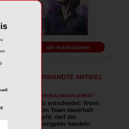
is
zu
alle Publikationen
hen
g.
VERWANDTE ARTIKEL
uell
PERSONALMANAGEMENT
LAG entscheidet: Wenn
ng
es im Team dauerhaft
kracht, darf der
Arbeitgeber handeln