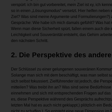
verspürt: ich bin gut vorbereitet, mein Ziel ist xy, ich 
so in einen „Lösungsmodus“ versetzt. Hier helfen neben e
Ziel? Was sind meine Argumente und Formulierungen?) a
Gespräche: Wie habe ich mich damals gefühlt? Was hat 
Wenn man diese Sicherheit spürt, fallen einem auch die
Leichtigkeit und Souveränität entsteht, das Gehirn arbeit
den nächsten Schritt.
2. Die Perspektive des ander
Der Schlüssel zu einer gelungenen souveränen Kommunik
Solange man sich mit dem beschäftigt, was man selbst sa
sich selbst fokussiert. Zielführender ist jedoch, die Per
mitteilen? Was treibt ihn an? Was sind seine Bedürfniss
einnehmen und sich mit entsprechenden Fragen auf das 
es, diese Perspektive während des Gesprächs aufrechtzue
letzten Mal hat es auch nicht geklappt.) plötzlich ein Be
nicht zu schaffen.). So entsteht eine neue Dimension