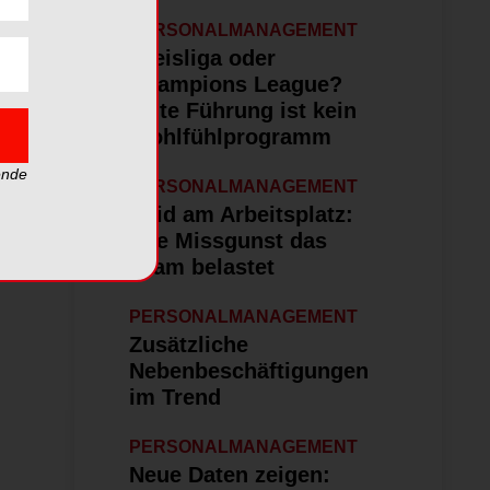
PERSONALMANAGEMENT
Kreisliga oder
Champions League?
Gute Führung ist kein
Wohlfühlprogramm
ende
PERSONALMANAGEMENT
Neid am Arbeitsplatz:
Wie Missgunst das
Team belastet
PERSONALMANAGEMENT
Zusätzliche
Nebenbeschäftigungen
im Trend
PERSONALMANAGEMENT
Neue Daten zeigen: