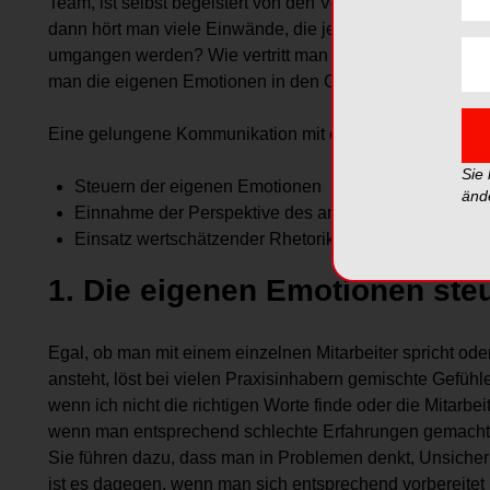
Team, ist selbst begeistert von den Verbesserungen, die 
dann hört man viele Einwände, die jeweils mit der Formu
umgangen werden? Wie vertritt man den eigenen Stand
man die eigenen Emotionen in den Griff kriegen? Der folg
Eine gelungene Kommunikation mit einem Mitarbeiter set
Sie
Steuern der eigenen Emotionen
änd
Einnahme der Perspektive des anderen
Einsatz wertschätzender Rhetorik
1. Die eigenen Emotionen ste
Egal, ob man mit einem einzelnen Mitarbeiter spricht o
ansteht, löst bei vielen Praxisinhabern gemischte Gefühl
wenn ich nicht die richtigen Worte finde oder die Mitarbei
wenn man entsprechend schlechte Erfahrungen gemacht 
Sie führen dazu, dass man in Problemen denkt, Unsicher
ist es dagegen, wenn man sich entsprechend vorbereitet 