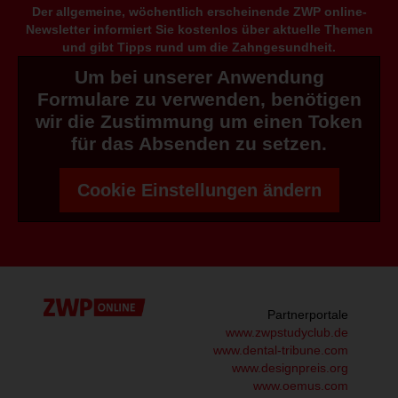
Der allgemeine, wöchentlich erscheinende ZWP online-
Newsletter informiert Sie kostenlos über aktuelle Themen
und gibt Tipps rund um die Zahngesundheit.
Um bei unserer Anwendung
Formulare zu verwenden, benötigen
wir die Zustimmung um einen Token
für das Absenden zu setzen.
Cookie Einstellungen ändern
Partnerportale
www.zwpstudyclub.de
www.dental-tribune.com
www.designpreis.org
www.oemus.com