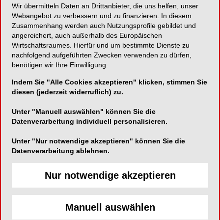
Wir übermitteln Daten an Drittanbieter, die uns helfen, unser
Webangebot zu verbessern und zu finanzieren. In diesem
Multifunktioneller Kompositzement aus der HRi-
Zusammenhang werden auch Nutzungsprofile gebildet und
Familie!
angereichert, auch außerhalb des Europäischen
Wirtschaftsraumes. Hierfür und um bestimmte Dienste zu
nachfolgend aufgeführten Zwecken verwenden zu dürfen,
benötigen wir Ihre Einwilligung.
Medicom GmbH
Indem Sie "Alle Cookies akzeptieren" klicken, stimmen Sie
diesen (jederzeit widerruflich) zu.
Benzstraße 1c
51381 Leverkusen
Unter "Manuell auswählen" können Sie die
Datenverarbeitung individuell personalisieren.
Telefon:
02171-706670
Fax:
02171-706666
Unter "Nur notwendige akzeptieren" können Sie die
Datenverarbeitung ablehnen.
E-Mail:
Nur notwendige akzeptieren
Manuell auswählen