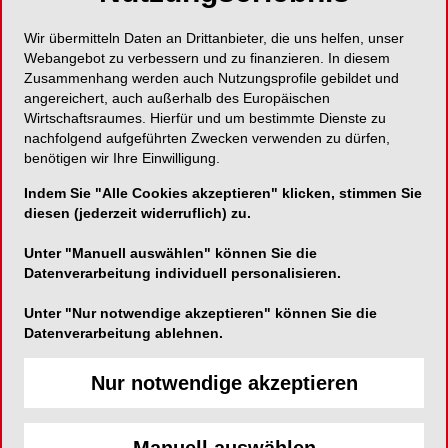
Wir übermitteln Daten an Drittanbieter, die uns helfen, unser
Pro-Matrix – jetzt als curved-Variante
Webangebot zu verbessern und zu finanzieren. In diesem
Zusammenhang werden auch Nutzungsprofile gebildet und
angereichert, auch außerhalb des Europäischen
Wirtschaftsraumes. Hierfür und um bestimmte Dienste zu
Medicom GmbH
nachfolgend aufgeführten Zwecken verwenden zu dürfen,
benötigen wir Ihre Einwilligung.
Benzstraße 1c
51381 Leverkusen
Indem Sie "Alle Cookies akzeptieren" klicken, stimmen Sie
diesen (jederzeit widerruflich) zu.
Telefon:
02171-706670
Unter "Manuell auswählen" können Sie die
Fax:
02171-706666
Datenverarbeitung individuell personalisieren.
E-Mail:
Unter "Nur notwendige akzeptieren" können Sie die
Datenverarbeitung ablehnen.
Nur notwendige akzeptieren
Mit Pro-Matrix curved können mehrflächige
Seitenzahnfüllungen schnell und sicher modelliert