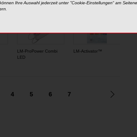
 können Ihre Auswahl jederzeit unter "Cookie-Einstellungen“ am Seiten
com GmbH
ern.
LM-ProPower Combi
LM-Activator™
Fla
LED
4
5
6
7