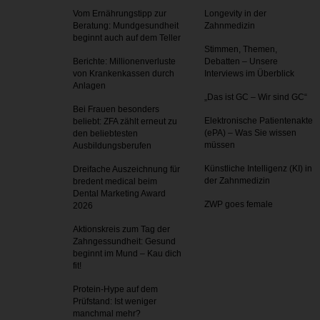
Vom Ernährungstipp zur
Longevity in der
Beratung: Mundgesundheit
Zahnmedizin
beginnt auch auf dem Teller
Stimmen, Themen,
Berichte: Millionenverluste
Debatten – Unsere
von Krankenkassen durch
Interviews im Überblick
Anlagen
„Das ist GC – Wir sind GC“
Bei Frauen besonders
Elektronische Patientenakte
beliebt: ZFA zählt erneut zu
(ePA) – Was Sie wissen
den beliebtesten
müssen
Ausbildungsberufen
Künstliche Intelligenz (KI) in
Dreifache Auszeichnung für
der Zahnmedizin
bredent medical beim
Dental Marketing Award
ZWP goes female
2026
Aktionskreis zum Tag der
Zahnges­sundheit: Gesund
beginnt im Mund – Kau dich
fit!
Protein-Hype auf dem
Prüfstand: Ist weniger
manchmal mehr?