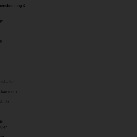
ensberatung &
ge
el
lschaften
skammern
bände
ik
hulen