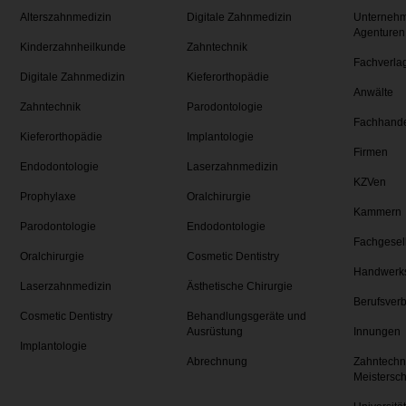
Alterszahnmedizin
Digitale Zahnmedizin
Unternehm
Agenturen
Kinderzahnheilkunde
Zahntechnik
Fachverla
Digitale Zahnmedizin
Kieferorthopädie
Anwälte
Zahntechnik
Parodontologie
Fachhand
Kieferorthopädie
Implantologie
Firmen
Endodontologie
Laserzahnmedizin
KZVen
Prophylaxe
Oralchirurgie
Kammern
Parodontologie
Endodontologie
Fachgesel
Oralchirurgie
Cosmetic Dentistry
Handwerk
Laserzahnmedizin
Ästhetische Chirurgie
Berufsver
Cosmetic Dentistry
Behandlungsgeräte und
Ausrüstung
Innungen
Implantologie
Abrechnung
Zahntechn
Meistersc