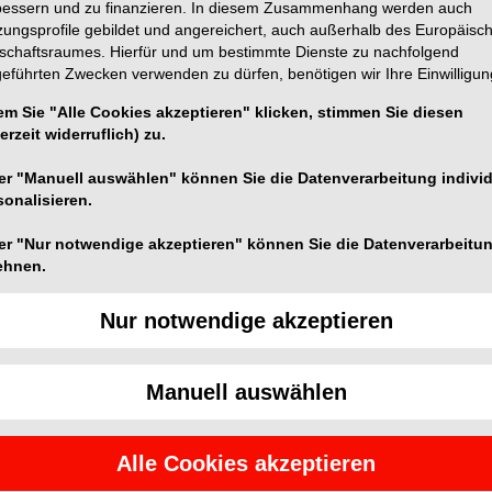
bessern und zu finanzieren. In diesem Zusammenhang werden auch
zungsprofile gebildet und angereichert, auch außerhalb des Europäisc
tschaftsraumes. Hierfür und um bestimmte Dienste zu nachfolgend
geführten Zwecken verwenden zu dürfen, benötigen wir Ihre Einwilligun
em Sie "Alle Cookies akzeptieren" klicken, stimmen Sie diesen
erzeit widerruflich) zu.
 Problem der lästigen Staubentwicklung bei der
infache und effektive Lösung sind die Face-Drape
er "Manuell auswählen" können Sie die Datenverarbeitung individ
bei Arbeiten mit hoher Staub- oder Spraynebelbildung
sonalisieren.
n, Nase und Ohren sowie der Halsbereich sind
laubt trotzdem stets freie Sicht.
er "Nur notwendige akzeptieren" können Sie die Datenverarbeitu
ehnen.
angelegt und äußerst angenehm und komfortabel für
Nur notwendige akzeptieren
tinnen schätzen den Service, wenn Ihr Makeup
Manuell auswählen
re Tücher aus saugfähigem Frottee oder eine
ies.
Alle Cookies akzeptieren
tern und spiegeln nicht die Meinung der Redaktion wider.