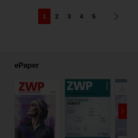
1
2
3
4
5
ePaper