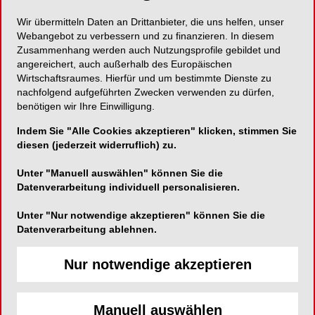
Wir übermitteln Daten an Drittanbieter, die uns helfen, unser
Mit 77% Fülleranteil – standfest und
Webangebot zu verbessern und zu finanzieren. In diesem
röntgensichtbar!
Zusammenhang werden auch Nutzungsprofile gebildet und
angereichert, auch außerhalb des Europäischen
Wirtschaftsraumes. Hierfür und um bestimmte Dienste zu
nachfolgend aufgeführten Zwecken verwenden zu dürfen,
benötigen wir Ihre Einwilligung.
Medicom GmbH
Indem Sie "Alle Cookies akzeptieren" klicken, stimmen Sie
Benzstraße 1c
diesen (jederzeit widerruflich) zu.
51381 Leverkusen
Unter "Manuell auswählen" können Sie die
Telefon:
02171-706670
Datenverarbeitung individuell personalisieren.
Fax:
02171-706666
Unter "Nur notwendige akzeptieren" können Sie die
E-Mail:
Datenverarbeitung ablehnen.
Nur notwendige akzeptieren
Manuell auswählen