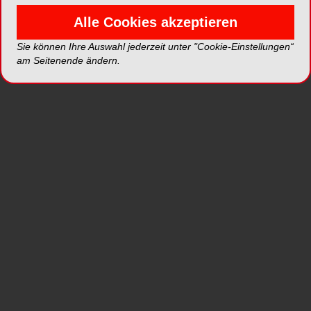
Zunge und Wange, das Absaugen aller
Alle Cookies akzeptieren
Flüssigkeiten sowie das Sichern einer stabilen
Sie können Ihre Auswahl jederzeit unter "Cookie-Einstellungen“
Mundöffnung.
am Seitenende ändern.
Die Installation ist sehr einfach: Die
Einwegaufsätze werden auf den Absaugschlauch
gesteckt und dann im Mund des Patienten
positioniert. Sie sind weich und flexibel und
können optimal angepasst werden, ein
individuelles Zuschneiden ist jederzeit möglich.
Wange und Zunge werden zuverlässig
abgehalten, der Zugang zum Rachen ist
geschützt. Ein stabiler Bissblock ermöglicht es
dem Patienten, trotz optimaler Mundöffnung das
Kiefergelenk zu entlasten.