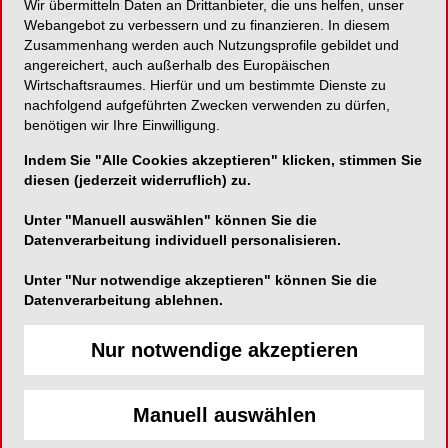
Wir übermitteln Daten an Drittanbieter, die uns helfen, unser
Webangebot zu verbessern und zu finanzieren. In diesem
Ersetzt die dritte Hand für die Behandlung
Zusammenhang werden auch Nutzungsprofile gebildet und
angereichert, auch außerhalb des Europäischen
Wirtschaftsraumes. Hierfür und um bestimmte Dienste zu
nachfolgend aufgeführten Zwecken verwenden zu dürfen,
benötigen wir Ihre Einwilligung.
Medicom GmbH
Indem Sie "Alle Cookies akzeptieren" klicken, stimmen Sie
Benzstraße 1c
diesen (jederzeit widerruflich) zu.
51381 Leverkusen
Unter "Manuell auswählen" können Sie die
Telefon:
02171-706670
Datenverarbeitung individuell personalisieren.
Fax:
02171-706666
Unter "Nur notwendige akzeptieren" können Sie die
E-Mail:
Datenverarbeitung ablehnen.
Nur notwendige akzeptieren
Manuell auswählen
Mr. Thirsty® löst drei wesentliche
Herausforderungen gleichzeitig: das Abhalten von