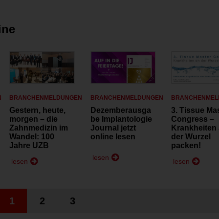
ine
N
BRANCHENMELDUNGEN
BRANCHENMELDUNGEN
BRANCHENMEL
Gestern, heute,
Dezemberausga
3. Tissue Ma
morgen – die
be Implantologie
Congress –
Zahn­medizin im
Journal jetzt
Krankheiten
Wandel: 100
online lesen
der Wurzel
Jahre UZB
packen!
lesen
lesen
lesen
1
2
3