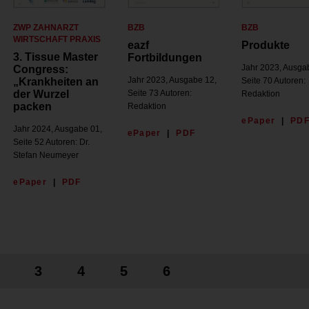
ZWP ZAHNARZT
BZB
BZB
WIRTSCHAFT PRAXIS
eazf
Produkte
3. Tissue Master
Fortbildungen
Jahr 2023, Ausga
Congress:
Jahr 2023, Ausgabe 12,
„Krankheiten an
Seite 70 Autoren:
der Wurzel
Seite 73 Autoren:
Redaktion
packen
Redaktion
ePaper
|
PD
Jahr 2024, Ausgabe 01,
ePaper
|
PDF
Seite 52 Autoren: Dr.
Stefan Neumeyer
ePaper
|
PDF
3
4
5
6