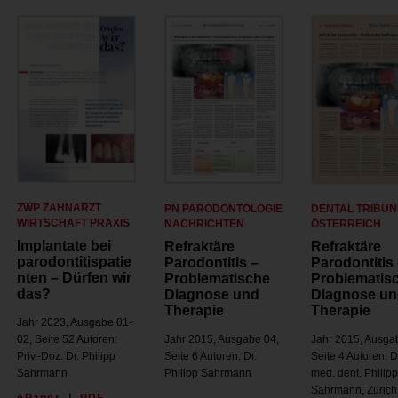
ZWP ZAHNARZT
PN PARODONTOLOGIE
DENTAL TRIBUN
WIRTSCHAFT PRAXIS
NACHRICHTEN
ÖSTERREICH
Implantate bei
Refraktäre
Refraktäre
parodontitispatie
Parodontitis –
Parodontitis
nten – Dürfen wir
Problematische
Problematis
das?
Diagnose und
Diagnose u
Therapie
Therapie
Jahr 2023, Ausgabe 01-
02, Seite 52 Autoren:
Jahr 2015, Ausgabe 04,
Jahr 2015, Ausga
Priv.-Doz. Dr. Philipp
Seite 6 Autoren: Dr.
Seite 4 Autoren: D
Sahrmann
Philipp Sahrmann
med. dent. Philip
Sahrmann, Zürich