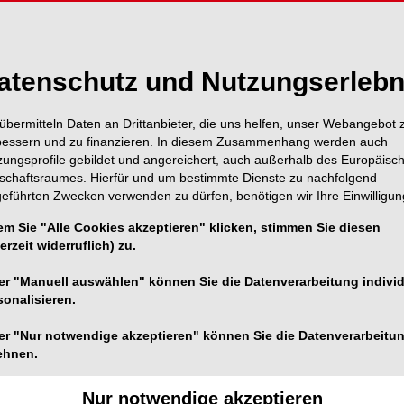
atenschutz und Nutzungserlebn
übermitteln Daten an Drittanbieter, die uns helfen, unser Webangebot 
Vita anzeige
bessern und zu finanzieren. In diesem Zusammenhang werden auch
zungsprofile gebildet und angereichert, auch außerhalb des Europäisc
tschaftsraumes. Hierfür und um bestimmte Dienste zu nachfolgend
geführten Zwecken verwenden zu dürfen, benötigen wir Ihre Einwilligun
em Sie "Alle Cookies akzeptieren" klicken, stimmen Sie diesen
erzeit widerruflich) zu.
er "Manuell auswählen" können Sie die Datenverarbeitung individ
sonalisieren.
ANTOLOGIE
17.01.2024
lantate bei Parodontitispatienten –
er "Nur notwendige akzeptieren" können Sie die Datenverarbeitu
rfen wir das?
ehnen.
dontitis ist der Hauptgrund für Zahnverlust im
Nur notwendige akzeptieren