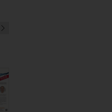
Schweiz
Schweiz
ePape
F
ePaper
|
PDF
ePaper
|
PDF