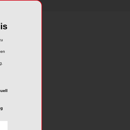
is
zu
n
hen
g.
uell
ng