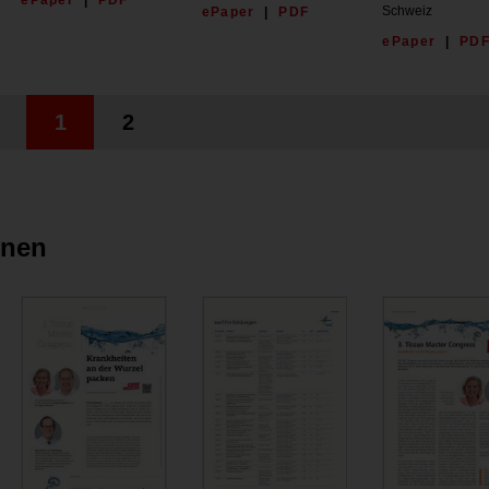
ePaper
|
PDF
Schweiz
ePaper
|
PDF
ePaper
|
PD
1
2
onen